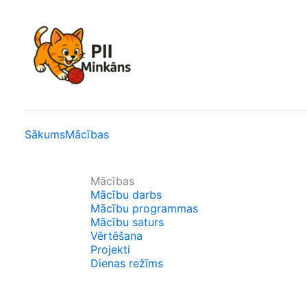
Skip
to
content
Sākums
Mācības
Mācības
Mācību darbs
Mācību programmas
Mācību saturs
Vērtēšana
Projekti
Dienas režīms