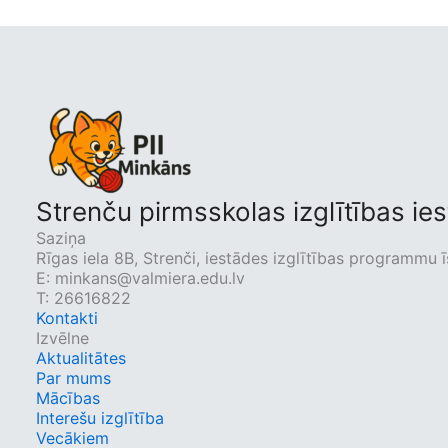
Strenču pirmsskolas izglītības ie
Saziņa
Rīgas iela 8B, Strenči, iestādes izglītības programmu 
E:
minkans@valmiera.edu.lv
T: 26616822
Kontakti
Izvēlne
Aktualitātes
Par mums
Mācības
Interešu izglītība
Vecākiem