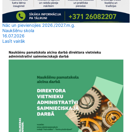
Nāc un pievienojies 2026./2027.m.g.
Naukšēnu skola
16.07.2026
Lasīt vairāk