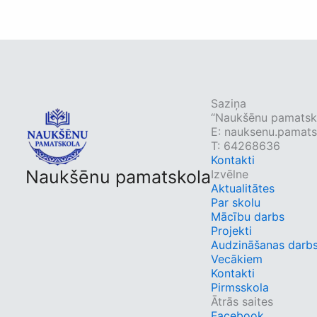
Saziņa
“Naukšēnu pamatsko
E:
nauksenu.pamats
T: 64268636
Kontakti
Naukšēnu pamatskola
Izvēlne
Aktualitātes
Par skolu
Mācību darbs
Projekti
Audzināšanas darb
Vecākiem
Kontakti
Pirmsskola
Ātrās saites
Facebook