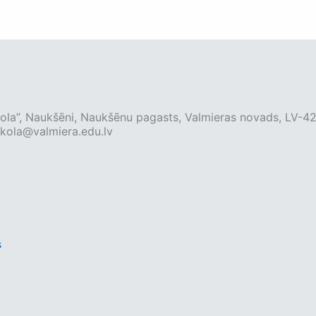
la”, Naukšēni, Naukšēnu pagasts, Valmieras novads, LV-4
kola@valmiera.edu.lv
s