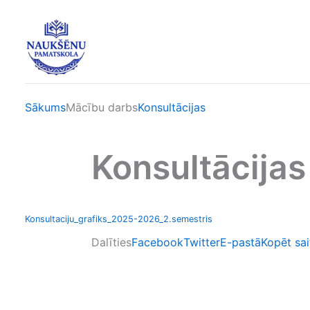
Skip
to
content
Sākums
Mācību darbs
Konsultācijas
Konsultācijas
Konsultaciju_grafiks_2025-2026_2.semestris
Dalīties
Facebook
Twitter
E-pastā
Kopēt sai