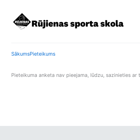
Skip
to
content
Sākums
Pieteikums
Pieteikuma anketa nav pieejama, lūdzu, sazinieties ar 