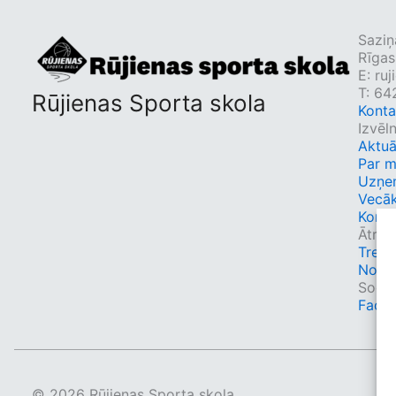
Saziņ
Rīgas
E:
ruj
T: 6
Rūjienas Sporta skola
Konta
Izvēl
Aktuā
Par 
Uzņe
Vecā
Konta
Ātrās
Trene
Nodar
Sociāl
Face
© 2026 Rūjienas Sporta skola