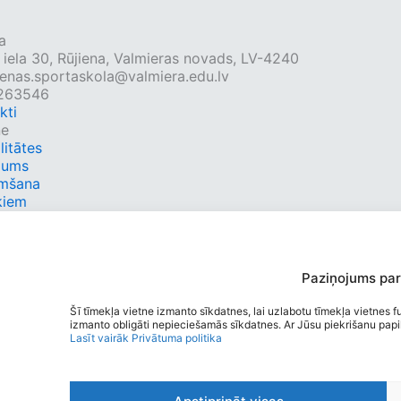
a
 iela 30, Rūjiena, Valmieras novads, LV-4240
ienas.sportaskola@valmiera.edu.lv
4263546
kti
ne
litātes
mums
mšana
kiem
kti
 saites
ri
bību grafiks
Paziņojums par
ie tīkli
book
Šī tīmekļa vietne izmanto sīkdatnes, lai uzlabotu tīmekļa vietnes fu
izmanto obligāti nepieciešamās sīkdatnes. Ar Jūsu piekrišanu papild
Lasīt vairāk
Privātuma politika