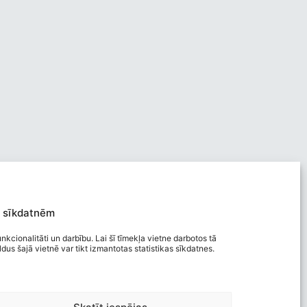
 sīkdatnēm
nkcionalitāti un darbību. Lai šī tīmekļa vietne darbotos tā
us šajā vietnē var tikt izmantotas statistikas sīkdatnes.
Viegli lasīt