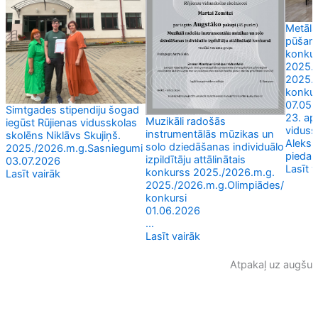
Metāla
pūšami
konkur
2025./
2025./
konkur
07.05
Simtgades stipendiju šogad
23. apr
Muzikāli radošās
iegūst Rūjienas vidusskolas
viduss
instrumentālās mūzikas un
skolēns Niklāvs Skujiņš.
Alekss
solo dziedāšanas individuālo
2025./2026.m.g.
Sasniegumi
piedalī
izpildītāju attālinātais
03.07.2026
Lasīt v
konkurss 2025./2026.m.g.
Lasīt vairāk
2025./2026.m.g.
Olimpiādes/
konkursi
01.06.2026
...
Lasīt vairāk
Atpakaļ uz augšu