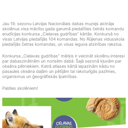
Jau 19. sezonu Latvijas Nacionālais dabas muzejs aicināja
skolēnus visa mācību gada garumā piedalīties četrās komandu
erudīcijas konkursa „Cielavas gudrības” kārtās. Konkursā no
visas Latvijas piedalījās 104 komandas. No Rūjienas vidusskola
piedalījās četras komandas, un visas ieguva atzinības rakstus.
Konkursa „Cielavas gudrības” mērķis ir veicināt skolēnu interesi
par dabaszinātnēm un norisēm dabā. Šajā sezonā kļuvām par
okeāna pētniekiem. Katrā atlases kārtā iepazinām kādu no
pasaules okeāna daļām un pētījām tai raksturīgās pazīmes,
organismus un ģeogrāfiskās īpatnības.
Paldies skolēniem!