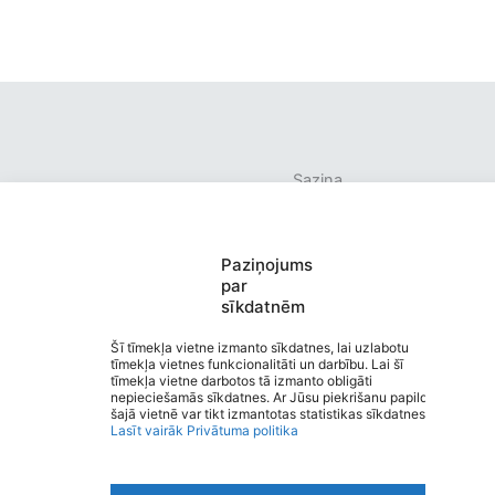
Saziņa
Izvēlne
Ātrās saites
Sociālie tīkli
Rūjienas vidusskola
Paziņojums
par
sīkdatnēm
Šī tīmekļa vietne izmanto sīkdatnes, lai uzlabotu
tīmekļa vietnes funkcionalitāti un darbību. Lai šī
tīmekļa vietne darbotos tā izmanto obligāti
Viegli lasīt
nepieciešamās sīkdatnes. Ar Jūsu piekrišanu papildus
Privātuma politika
šajā vietnē var tikt izmantotas statistikas sīkdatnes.
Piekļūstamība
Lasīt vairāk
Privātuma politika
Ziņot par kļūdu
Personas datu aizsardzība