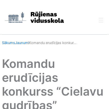
Skip
to
content
Sākums
Jaunumi
Komandu erudīcijas konkur...
Komandu
erudīcijas
konkurss “Cielavu
gudrības”