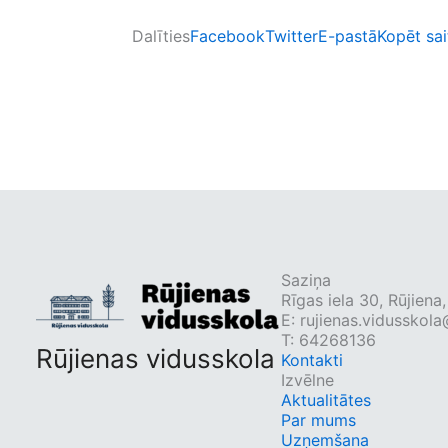
Dalīties
Facebook
Twitter
E-pastā
Kopēt sai
Saziņa
Rīgas iela 30, Rūjien
E:
rujienas.vidusskola
T: 64268136
Rūjienas vidusskola
Kontakti
Izvēlne
Aktualitātes
Par mums
Uzņemšana