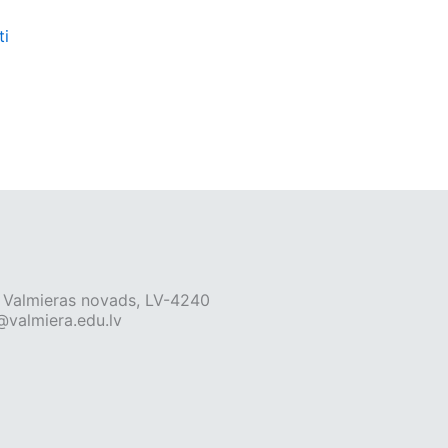
ti
a, Valmieras novads, LV-4240
@valmiera.edu.lv