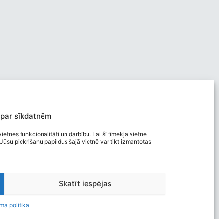
 par sīkdatnēm
ietnes funkcionalitāti un darbību. Lai šī tīmekļa vietne
Jūsu piekrišanu papildus šajā vietnē var tikt izmantotas
Viegli lasīt
Skatīt iespējas
Privātuma politika
Piekļūstamība
ma politika
Ziņot par kļūdu