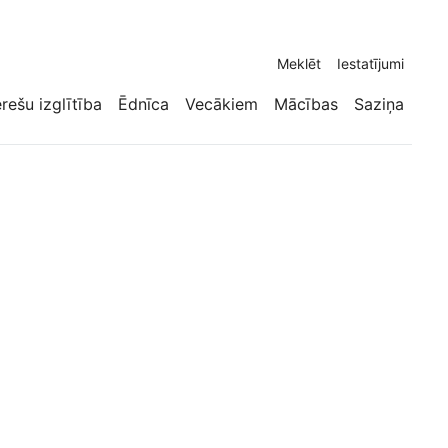
Meklēt
Iestatījumi
erešu izglītība
Ēdnīca
Vecākiem
Mācības
Saziņa