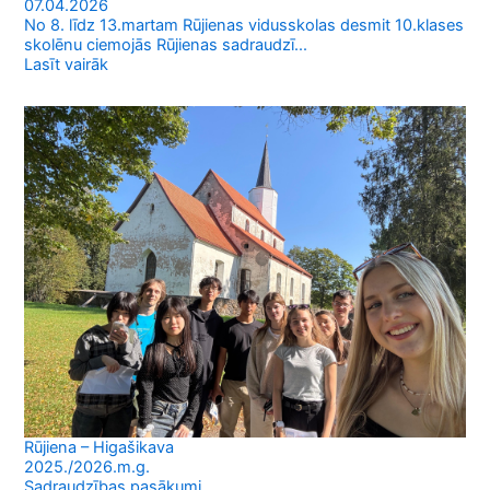
07.04.2026
No 8. līdz 13.martam Rūjienas vidusskolas desmit 10.klases
skolēnu ciemojās Rūjienas sadraudzī...
Lasīt vairāk
Rūjiena – Higašikava
2025./2026.m.g.
Sadraudzības pasākumi