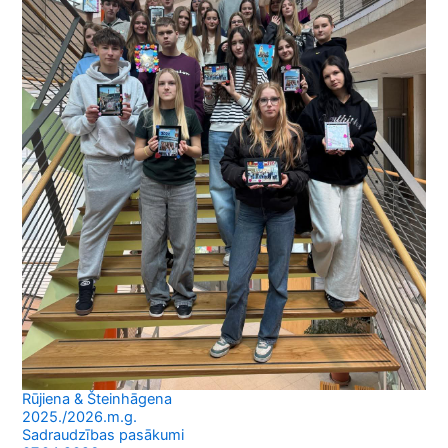
Rūjiena & Šteinhāgena
2025./2026.m.g.
Sadraudzības pasākumi