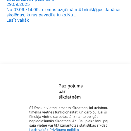
29.09.2025
No 07.09.-14.09. ciemos uzņēmām 4 brīnišķīgus Japānas
skolēnus, kurus pavadīja tulks.Nu ...
Lasīt vairāk
Paziņojums
par
sīkdatnēm
Saziņa
Izvēlne
Šī tīmekļa vietne izmanto sīkdatnes, lai uzlabotu
Ātrās saites
tīmekļa vietnes funkcionalitāti un darbību. Lai šī
Sociālie tīkli
tīmekļa vietne darbotos tā izmanto obligāti
Rūjienas vidusskola
nepieciešamās sīkdatnes. Ar Jūsu piekrišanu papildus
šajā vietnē var tikt izmantotas statistikas sīkdatnes.
Lasīt vairāk
Privātuma politika