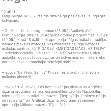
12 attēli
Maija beigās no 2. kursa trīs dizaina grupas devās uz Rīgu gūt
iedvesmu:
– Grafikas dizaina programmas (26.05.), Audiovizuālās
komunikācijas dizaina un Apģērba dizaina programmas jaunieši
(29.05.). Kopā 18 dalībnieki apmeklēja “Rīgas mākslas nedēļas”
ietvaros mākslas izstādes, kas izvietotas pa Rīgu dažādās
mākslas centros, kā “RĪGAS LAIKMETĪGĀS MĀKSLAS TELPA”,
“Radošais kvartāls “Veldze”” u.c. Mācību ekskursijas laikā
audzēkņi guva dažādas atziņas un iedvesmas no mākslinieku
darbiem savai turpmākajai radošajai darbībai;
– ieguva “Da Vinci: Genius” (Vidzemes tirgus) multimediālā
mākslas pieredzi;
– savukārt Audiovizuālās komunikācijas dizaina un Apģērba
dizaina programmas jaunieši apmeklēja Latvijas Nacionālās
rakstniecības un mūzikas muzeja “Ekspozīcija “Prokrastinācija
un radīšana”” un Grafikas dizaina programmas jaunieši
apmeklēja Mākslas muzeju “Rīgas Birža”.