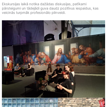
Ekskursijas laikā notika dažādas diskusijas, patīkami
pārsteigumi un tādejādi guva daudz pozitīvus iespaidus, kas
veicinās turpmāk profesionālo pilnveidi.