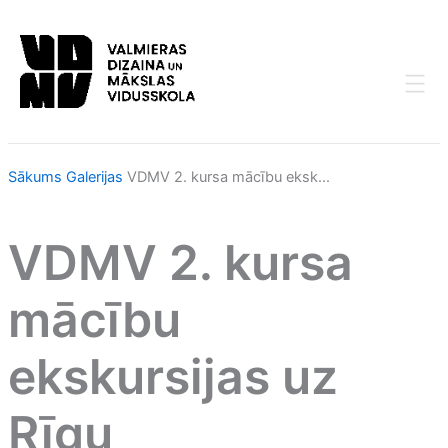
Skip
to
content
Sākums
Galerijas
VDMV 2. kursa mācību eksk...
VDMV 2. kursa
mācību
ekskursijas uz
Rīgu