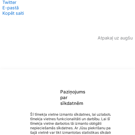
Twitter
E-pastā
Kopēt saiti
Atpakaļ uz augšu
Paziņojums
par
sīkdatnēm
Saziņa
Šī tīmekļa vietne izmanto sīkdatnes, lai uzlabotu
Izvēlne
tīmekļa vietnes funkcionalitāti un darbību. Lai šī
Ātrās saites
tīmekļa vietne darbotos tā izmanto obligāti
Sociālie tīkli
nepieciešamās sīkdatnes. Ar Jūsu piekrišanu papildus
šajā vietnē var tikt izmantotas statistikas sīkdatnes.