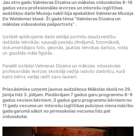
Jau otro gadu Valmieras Dizaina un mākslas vidusskolas 8-16
gadus vecu profesionālās ievirzes un interešu izglītības
audzēkņu darbi Muzeju naktī bija apskatāmi Valmieras Muzeja
De Woldemer klasē. Šī gada tēma “Valmieras Dizaina un
mākslas vidusskolas pašportrets” .
Izstādē aplūkojamie darbi atklāja portretu daudzveidību
dažādās tehnikās: sausajā pasteļu zīmējumā, fotomākslā,
dokumentālajos foto, gleznās, jauktas tehnikas darbos, rotās
un glazētās māla figūrās.
Paralēli izstādei Valmieras Dizaina un mākslas vidusskolas
profesionālās ievirzes skolotāji vadīja radošo darbnīcu, kurā
katrs bērns varēja radīt savu taureni.
Priecāsimies uzņemt jaunus audzēkņus Mākslas skolā no 29.
jūnija līdz 3. jūlijam. Piedāvājam 7 gadus garu programmu 8-9
gadus veciem bērniem ,5 gadus garu programmu bērniem no
11 gadu vecuma un interešu izglītības pulciņus viena mācību
gada garumā sākot no pirmsskolas vecuma līdz pat
vidusskolai.