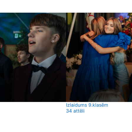
Izlaidums 9.klasēm
34 attēli