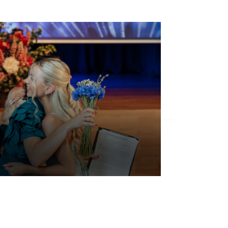
Jauno pedagogu 
33 attēli