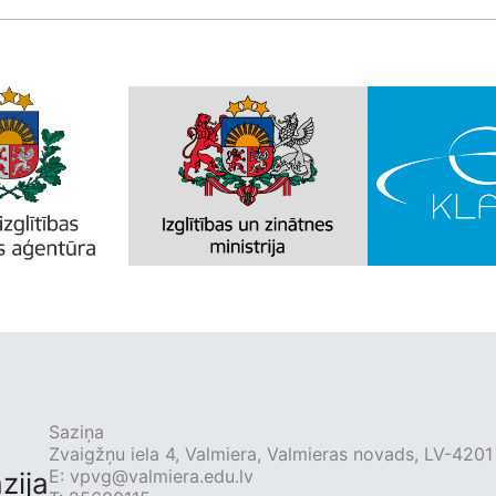
Saziņa
Zvaigžņu iela 4, Valmiera, Valmieras novads, LV-4201
E:
vpvg@valmiera.edu.lv
zija