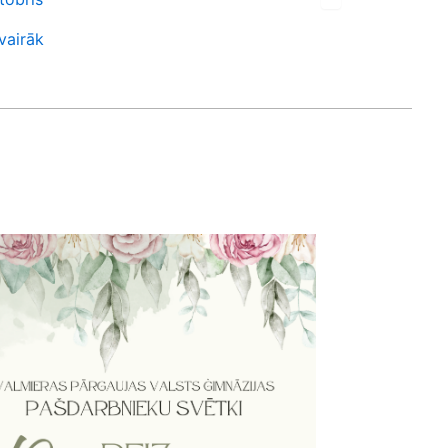
–
vairāk
Lasīt vairāk