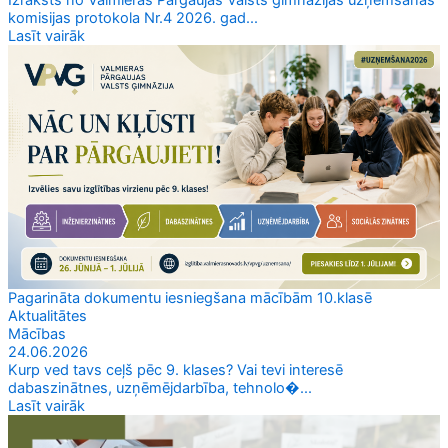
Izraksts no Valmieras Pārgaujas Valsts ģimnāzijas uzņemšanas
komisijas protokola Nr.4 2026. gad...
Lasīt vairāk
Pagarināta dokumentu iesniegšana mācībām 10.klasē
Aktualitātes
Mācības
24.06.2026
Kurp ved tavs ceļš pēc 9. klases? Vai tevi interesē
dabaszinātnes, uzņēmējdarbība, tehnolo�...
Lasīt vairāk