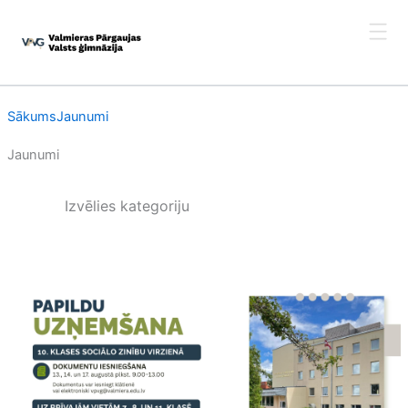
Skip
to
content
Sākums
Jaunumi
Jaunumi
Izvēlies kategoriju