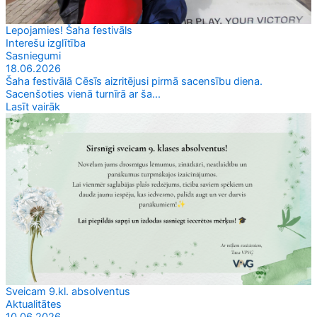
Lepojamies! Šaha festivāls
Interešu izglītība
Sasniegumi
18.06.2026
Šaha festivālā Cēsīs aizritējusi pirmā sacensību diena.
Sacenšoties vienā turnīrā ar ša...
Lasīt vairāk
Sveicam 9.kl. absolventus
Aktualitātes