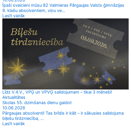
10.06.2026
Īpaši sveicieni mūsu 82 Valmieras Pārgaujas Valsts ģimnāzijas
9. klašu absolventiem, viņu ve...
Lasīt vairāk
Līdz V.4.V., VPĢ un VPVĢ salidojumam – tikai 3 mēneši!
Aktualitātes
Skolas 55. dzimšanas dienu gaidot
10.06.2026
Pārgaujas absolventi! Tas brīdis ir klāt – ir sākusies salidojuma
biļešu tirdzniecība, ...
Lasīt vairāk