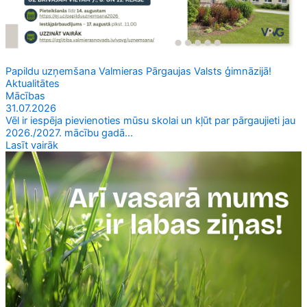
Papildu uzņemšana Valmieras Pārgaujas Valsts ģimnāzijā!
Aktualitātes
Mācības
31.07.2026
Vēl ir iespēja pievienoties mūsu skolai un kļūt par pārgaujieti jau
2026./2027. mācību gadā...
Lasīt vairāk