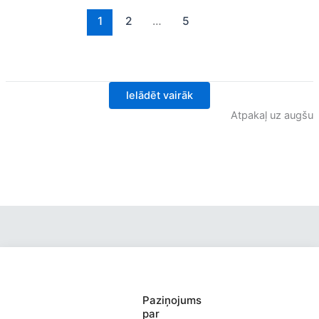
1
2
…
5
Ielādēt vairāk
Atpakaļ uz augšu
Valmieras Pārgaujas Valsts
Paziņojums
par