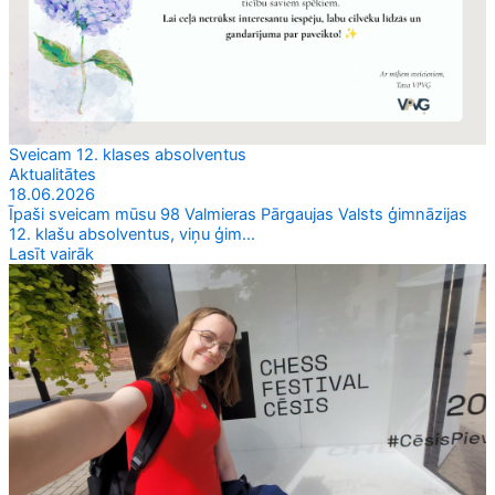
Sveicam 12. klases absolventus
Aktualitātes
18.06.2026
Īpaši sveicam mūsu 98 Valmieras Pārgaujas Valsts ģimnāzijas
12. klašu absolventus, viņu ģim...
Lasīt vairāk