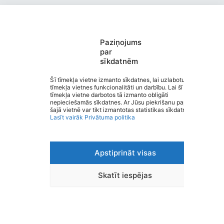
Valmieras Pārgaujas Valsts
Paziņojums
par
ģimnāzija
sīkdatnēm
Saziņa
Izvēlne
Šī tīmekļa vietne izmanto sīkdatnes, lai uzlabotu
tīmekļa vietnes funkcionalitāti un darbību. Lai šī
Ātrās saites
tīmekļa vietne darbotos tā izmanto obligāti
Sociālie tīkli
nepieciešamās sīkdatnes. Ar Jūsu piekrišanu papildus
šajā vietnē var tikt izmantotas statistikas sīkdatnes.
Lasīt vairāk
Privātuma politika
Viegli lasīt
Apstiprināt visas
Privātuma politika
Piekļūstamība
Ziņot par kļūdu
Skatīt iespējas
Personas datu aizsardzība
© 2026 Valmieras Pārgaujas Valsts ģimnāzija