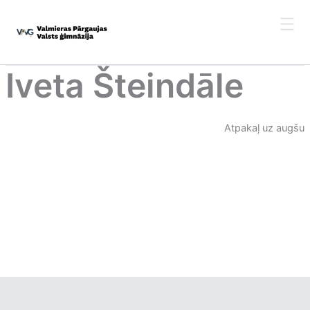
Skip
to
content
Iveta Šteindāle
Atpakaļ uz augšu