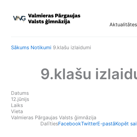
Skip
to
content
Aktualitātes
Sākums
Notikumi
9.klašu izlaidumi
9.klašu izlai
Datums
12.jūnijs
Laiks
Vieta
Valmieras Pārgaujas Valsts ģimnāzija
Dalīties
Facebook
Twitter
E-pastā
Kopēt sai