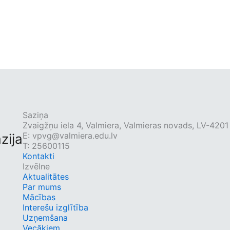
Saziņa
Zvaigžņu iela 4, Valmiera, Valmieras novads, LV-4201
E:
vpvg@valmiera.edu.lv
zija
T: 25600115
Kontakti
Izvēlne
Aktualitātes
Par mums
Mācības
Interešu izglītība
Uzņemšana
Vecākiem