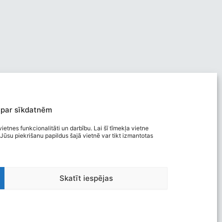
 par sīkdatnēm
ietnes funkcionalitāti un darbību. Lai šī tīmekļa vietne
Jūsu piekrišanu papildus šajā vietnē var tikt izmantotas
Viegli lasīt
Privātuma politika
Skatīt iespējas
Piekļūstamība
Ziņot par kļūdu
Personas datu aizsardzība