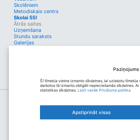
Skolēniem
Metodiskais centrs
Skolai 55!
Ātrās saites
Uzņemšana
Stundu saraksts
Galerijas
Ēdināšana
Skolas 55. dzimšanas dienu gaidot
Sociālie tīkli
Facebook
Paziņojums
Instagram
Šī tīmekļa vietne izmanto sīkdatnes, lai uzlabotu tīmekļa v
darbotos tā izmanto obligāti nepieciešamās sīkdatnes. Ar 
statistikas sīkdatnes.
Lasīt vairāk
Privātuma politika
Apstiprināt visas