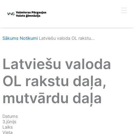
Skip
to
content
Sākums
Notikumi
Latviešu valoda OL rakstu...
Latviešu valoda
OL rakstu daļa,
mutvārdu daļa
Datums
3.jūnijs
Laiks
Vieta