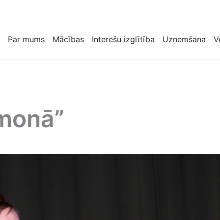
Par mums
Mācības
Interešu izglītība
Uzņemšana
V
monā”