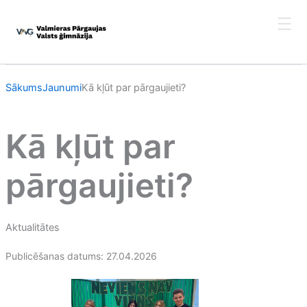
Skip
to
content
Sākums
Jaunumi
Kā kļūt par pārgaujieti?
Kā kļūt par
pārgaujieti?
Aktualitātes
Publicēšanas datums: 27.04.2026