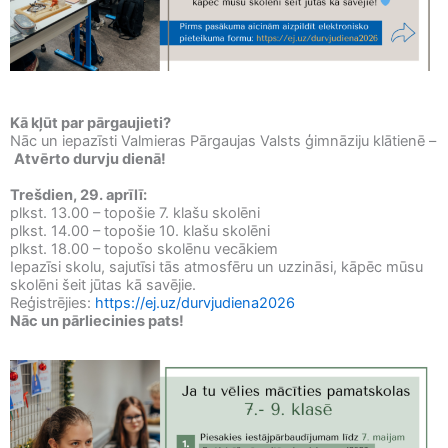
Kā kļūt par pārgaujieti?
Nāc un iepazīsti Valmieras Pārgaujas Valsts ģimnāziju klātienē –
Atvērto durvju dienā!
Trešdien, 29. aprīlī:
plkst. 13.00 – topošie 7. klašu skolēni
plkst. 14.00 – topošie 10. klašu skolēni
plkst. 18.00 – topošo skolēnu vecākiem
Iepazīsi skolu, sajutīsi tās atmosfēru un uzzināsi, kāpēc mūsu
skolēni šeit jūtas kā savējie.
Reģistrējies:
https://ej.uz/durvjudiena2026
Nāc un pārliecinies pats!