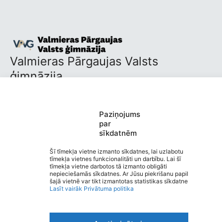
Valmieras Pārgaujas Valsts
ģimnāzija
Saziņa
Izvēlne
Ātrās saites
Paziņojums
Sociālie tīkli
par
sīkdatnēm
Šī tīmekļa vietne izmanto sīkdatnes, lai uzlabotu
tīmekļa vietnes funkcionalitāti un darbību. Lai šī
Viegli lasīt
tīmekļa vietne darbotos tā izmanto obligāti
Privātuma politika
nepieciešamās sīkdatnes. Ar Jūsu piekrišanu papildus
Piekļūstamība
šajā vietnē var tikt izmantotas statistikas sīkdatnes.
Lasīt vairāk
Privātuma politika
Ziņot par kļūdu
Personas datu aizsardzība
© 2026 Valmieras Pārgaujas Valsts ģimnāzija