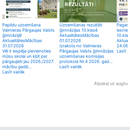
Papildu uzņemšana
Uzņemšanas rezultāti
Pagari
Valmieras Pārgaujas Valsts
ģimnāzijas 10.klasē
iesni
ģimnāzijā!
Aktualitātes
Mācības
10.kla
Aktualitātes
Mācības
01.07.2026
Aktuali
31.07.2026
Izraksts no Valmieras
24.06
Vēl ir iespēja pievienoties
Pārgaujas Valsts ģimnāzijas
Lasīt v
mūsu skolai un kļūt par
uzņemšanas komisijas
pārgaujieti jau 2026./2027.
protokola Nr.4 2026. gad...
mācību gadā...
Lasīt vairāk
Lasīt vairāk
Atpakaļ uz augšu