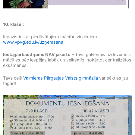
10. klasei:
Iepazīsties ar piedāvātajiem mācību virzieniem
www.vpvg.edu.lv/uzņemsana
;
Iestājpārbaudījums NAV jākārto
– Tavs galvenais uzdevums ir
mācīties pēc iespējas labāk un veiksmīgi nokārtot centralizētos
eksāmenus.
Tavs ceļš
Valmieras Pārgaujas Valsts ģimnāzija
var sākties jau
tagad!