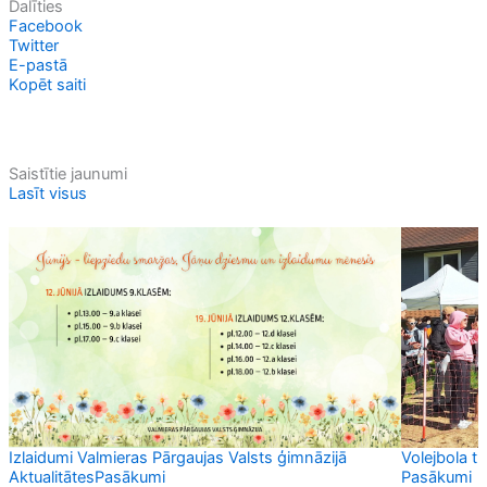
Dalīties
Facebook
Twitter
E-pastā
Kopēt saiti
Saistītie jaunumi
Lasīt visus
Izlaidumi Valmieras Pārgaujas Valsts ģimnāzijā
Volejbola t
Aktualitātes
Pasākumi
Pasākumi