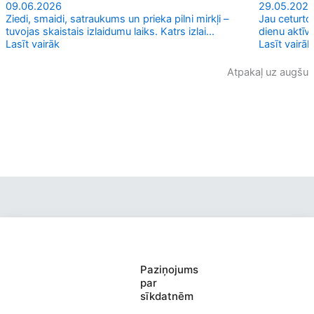
09.06.2026
29.05.202
Ziedi, smaidi, satraukums un prieka pilni mirkļi –
Jau ceturto
tuvojas skaistais izlaidumu laiks. Katrs izlai...
dienu aktīv
Lasīt vairāk
Lasīt vairāk
Atpakaļ uz augšu
Valmieras Pārgaujas Valsts
Paziņojums
par
ģimnāzija
sīkdatnēm
Saziņa