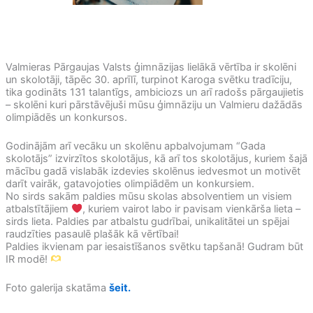
Valmieras Pārgaujas Valsts ģimnāzijas lielākā vērtība ir skolēni
un skolotāji, tāpēc 30. aprīlī, turpinot Karoga svētku tradīciju,
tika godināts 131 talantīgs, ambiciozs un arī radošs pārgaujietis
– skolēni kuri pārstāvējuši mūsu ģimnāziju un Valmieru dažādās
olimpiādēs un konkursos.
Godinājām arī vecāku un skolēnu apbalvojumam “Gada
skolotājs” izvirzītos skolotājus, kā arī tos skolotājus, kuriem šajā
mācību gadā vislabāk izdevies skolēnus iedvesmot un motivēt
darīt vairāk, gatavojoties olimpiādēm un konkursiem.
No sirds sakām paldies mūsu skolas absolventiem un visiem
atbalstītājiem
, kuriem vairot labo ir pavisam vienkārša lieta –
sirds lieta. Paldies par atbalstu gudrībai, unikalitātei un spējai
raudzīties pasaulē plašāk kā vērtībai!
Paldies ikvienam par iesaistīšanos svētku tapšanā! Gudram būt
IR modē!
Foto galerija skatāma
šeit.