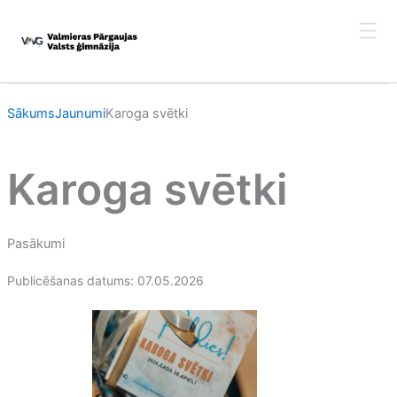
Skip
to
content
Sākums
Jaunumi
Karoga svētki
Karoga svētki
Pasākumi
Publicēšanas datums: 07.05.2026