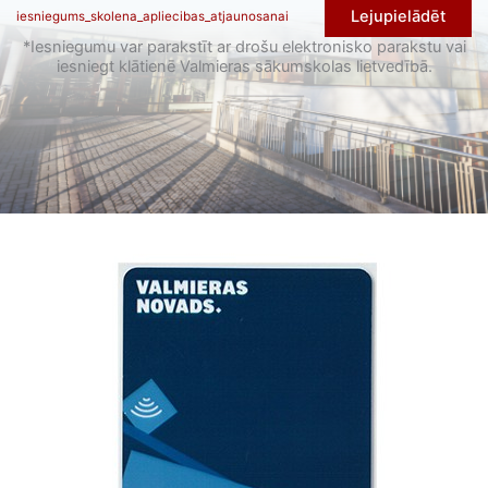
Lejupielādēt
iesniegums_skolena_apliecibas_atjaunosanai
*Iesniegumu var parakstīt ar drošu elektronisko parakstu vai
iesniegt klātienē Valmieras sākumskolas lietvedībā.