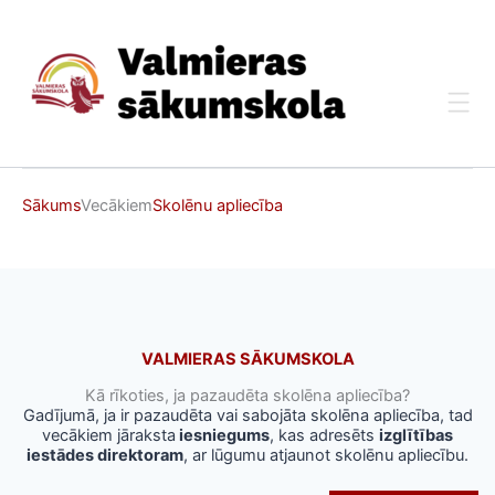
Skip
to
content
Sākums
Vecākiem
Skolēnu apliecība
VALMIERAS SĀKUMSKOLA
Kā rīkoties, ja pazaudēta skolēna apliecība?
Gadījumā, ja ir pazaudēta vai sabojāta skolēna apliecība, tad
vecākiem jāraksta
iesniegums
, kas adresēts
izglītības
iestādes direktoram
, ar lūgumu atjaunot skolēnu apliecību.