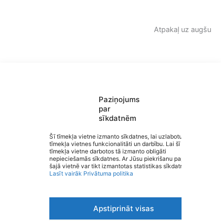
Atpakaļ uz augšu
Paziņojums
Saziņa
par
Izvēlne
sīkdatnēm
Ātrās saites
Sociālie tīkli
Šī tīmekļa vietne izmanto sīkdatnes, lai uzlabotu
tīmekļa vietnes funkcionalitāti un darbību. Lai šī
Valmieras sākumskola
tīmekļa vietne darbotos tā izmanto obligāti
nepieciešamās sīkdatnes. Ar Jūsu piekrišanu papildus
šajā vietnē var tikt izmantotas statistikas sīkdatnes.
Lasīt vairāk
Privātuma politika
Viegli lasīt
Apstiprināt visas
Privātuma politika
Piekļūstamība