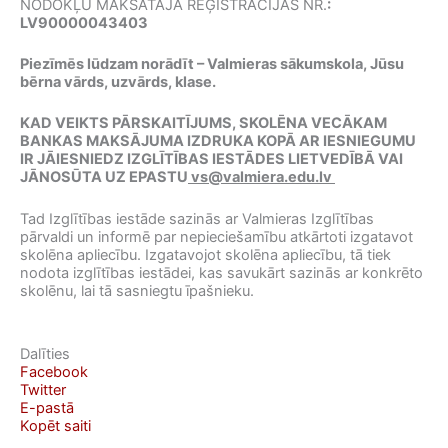
NODOKĻU MAKSĀTĀJA REĢISTRĀCIJAS NR.
:
LV90000043403
Piezīmēs lūdzam norādīt – Valmieras sākumskola, Jūsu
bērna vārds, uzvārds, klase.
KAD VEIKTS PĀRSKAITĪJUMS, SKOLĒNA VECĀKAM
BANKAS MAKSĀJUMA IZDRUKA KOPĀ AR IESNIEGUMU
IR JĀIESNIEDZ IZGLĪTĪBAS IESTĀDES LIETVEDĪBĀ VAI
JĀNOSŪTA UZ EPASTU
vs@valmiera.edu.lv
Tad Izglītības iestāde sazinās ar Valmieras Izglītības
pārvaldi un informē par nepieciešamību atkārtoti izgatavot
skolēna apliecību. Izgatavojot skolēna apliecību, tā tiek
nodota izglītības iestādei, kas savukārt sazinās ar konkrēto
skolēnu, lai tā sasniegtu īpašnieku.
Dalīties
Facebook
Twitter
E-pastā
Kopēt saiti