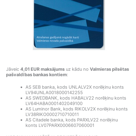
Jāveic
4,01 EUR maksājums
uz kādu no
Valmieras pilsētas
pašvaldības bankas kontiem
:
AS SEB banka, kods UNLALV2X norēķinu konts
LV94UNLA0018000142255
AS SWEDBANK, kods HABALV22 norēķinu konts
LV64HABA0001402049100
AS Luminor Bank, kods RIKOLV2X norēķinu konts
LV38RIKO0002710710011
AS Citadele banka, kods PARXLV22 norēķinu
konts LV07PARX0006607060001