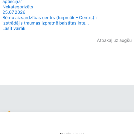
aptieciņa"
Nekategorizēts
25.07.2026
Bērnu aizsardzības centrs (turpmāk – Centrs) ir
izstrādājis traumas izpratnē balstītas inte...
Lasīt vairāk
Atpakaļ uz augšu