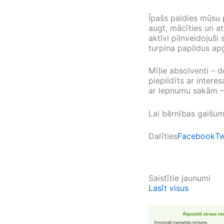
Īpašs paldies mūsu 
augt, mācīties un a
aktīvi pilnveidojuš
turpina papildus ap
Mīļie absolventi – d
piepildīts ar inte
ar lepnumu sakām –
Lai bērnības gaišums
Dalīties
Facebook
Tw
Saistītie jaunumi
Lasīt visus