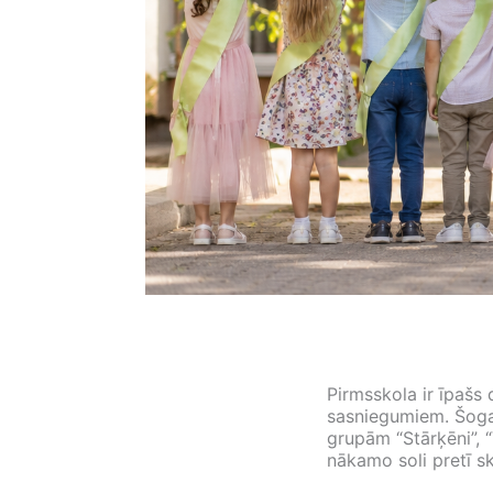
Pirmsskola ir īpašs
sasniegumiem. Šoga
grupām “Stārķēni”, 
nākamo soli pretī s