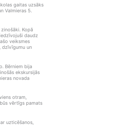
skolas gaitas uzsāks
un Valmieras 5.
n zinošāki. Kopā
 piedzīvojuši daudz
īpašo veiksmes
u, dzīvīgumu un
o. Bērniem bija
inošās ekskursijās
lmieras novada
 viens otram,
s būs vērtīgs pamats
ar uzticēšanos,