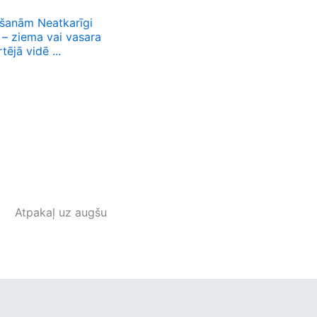
imšanām Neatkarīgi
 – ziema vai vasara
tējā vidē ...
Atpakaļ uz augšu