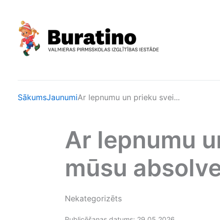
Skip
to
content
Sākums
Jaunumi
Ar lepnumu un prieku svei...
Ar lepnumu u
mūsu absolve
Nekategorizēts
Publicēšanas datums: 29.05.2026