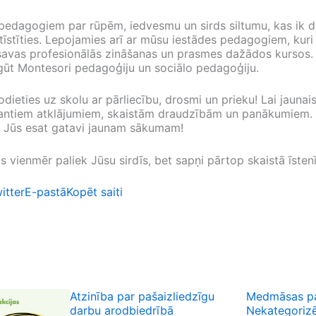
pedagogiem par rūpēm, iedvesmu un sirds siltumu, kas ik d
ttīstīties. Lepojamies arī ar mūsu iestādes pedagogiem, kur
i savas profesionālās zināšanas un prasmes dažādos kursos.
gūt Montesori pedagoģiju un sociālo pedagoģiju.
odieties uz skolu ar pārliecību, drosmi un prieku! Lai jaunai
resantiem atklājumiem, skaistām draudzībām un panākumiem
 Jūs esat gatavi jaunam sākumam!
 vienmēr paliek Jūsu sirdīs, bet sapņi pārtop skaistā īsten
itter
E-pastā
Kopēt saiti
Atzinība par pašaizliedzīgu
Medmāsas pa
darbu arodbiedrībā
Nekategoriz