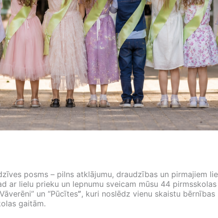
 dzīves posms – pilns atklājumu, draudzības un pirmajiem lie
d ar lielu prieku un lepnumu sveicam mūsu 44 pirmsskolas
“Vāverēni” un “Pūcītes
”
, kuri noslēdz vienu skaistu bērnība
kolas gaitām.