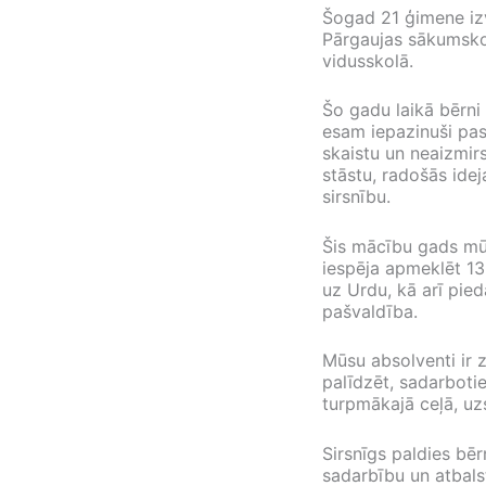
Šogad 21 ģimene izv
Pārgaujas sākumskol
vidusskolā.
Šo gadu laikā bērni 
esam iepazinuši pasa
skaistu un neaizmir
stāstu, radošās ide
sirsnību.
Šis mācību gads mūs
iespēja apmeklēt 13
uz Urdu, kā arī pied
pašvaldība.
Mūsu absolventi ir z
palīdzēt, sadarboti
turpmākajā ceļā, uz
Sirsnīgs paldies bē
sadarbību un atbals