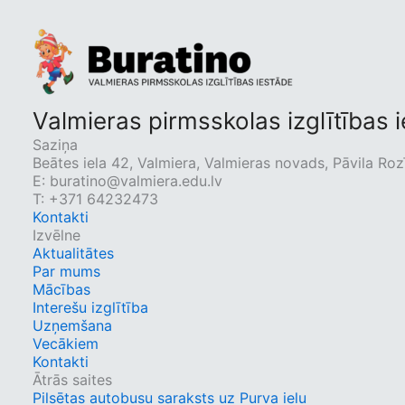
Valmieras pirmsskolas izglītības 
Saziņa
Beātes iela 42, Valmiera, Valmieras novads, Pāvila Rozī
E:
buratino@valmiera.edu.lv
T: +371 64232473
Kontakti
Izvēlne
Aktualitātes
Par mums
Mācības
Interešu izglītība
Uzņemšana
Vecākiem
Kontakti
Ātrās saites
Pilsētas autobusu saraksts uz Purva ielu