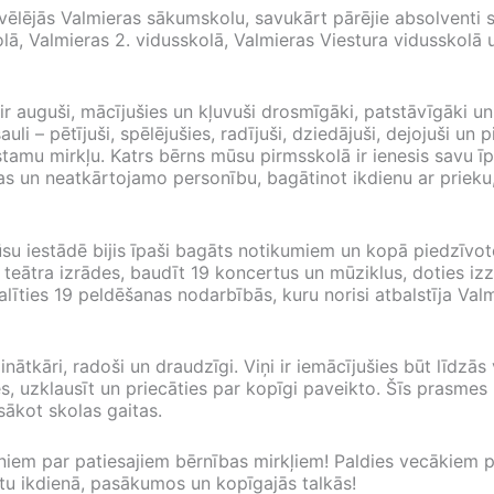
ēlējās Valmieras sākumskolu, savukārt pārējie absolventi 
ā, Valmieras 2. vidusskolā, Valmieras Viestura vidusskolā 
ir auguši, mācījušies un kļuvuši drosmīgāki, patstāvīgāki u
uli – pētījuši, spēlējušies, radījuši, dziedājuši, dejojuši un
stamu mirkļu. Katrs bērns mūsu pirmsskolā ir ienesis savu 
jas un neatkārtojamo personību, bagātinot ikdienu ar priek
u iestādē bijis īpaši bagāts notikumiem un kopā piedzīvot
 teātra izrādes, baudīt 19 koncertus un mūziklus, doties izz
alīties 19 peldēšanas nodarbībās, kuru norisi atbalstīja Va
inātkāri, radoši un draudzīgi. Viņi ir iemācījušies būt līdzās
es, uzklausīt un priecāties par kopīgi paveikto. Šīs prasme
sākot skolas gaitas.
rniem par patiesajiem bērnības mirkļiem! Paldies vecākiem p
tu ikdienā, pasākumos un kopīgajās talkās!