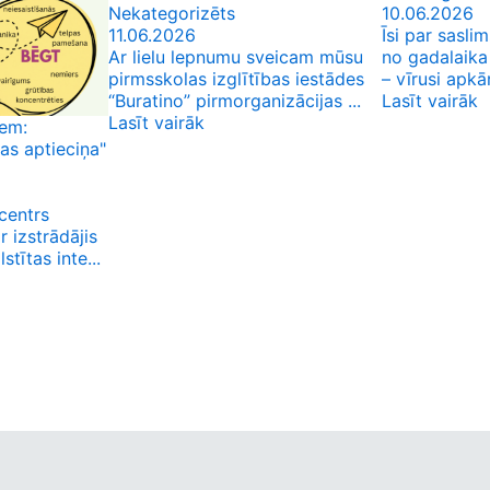
Nekategorizēts
10.06.2026
11.06.2026
Īsi par sasl
Ar lielu lepnumu sveicam mūsu
no gadalaika
pirmsskolas izglītības iestādes
– vīrusi apkār
“Buratino” pirmorganizācijas ...
Lasīt vairāk
Lasīt vairāk
iem:
as aptieciņa"
centrs
r izstrādājis
tītas inte...