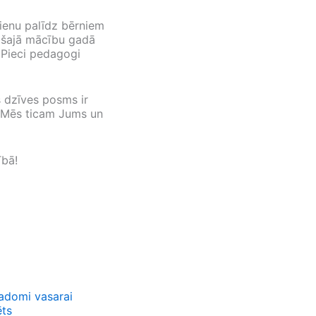
ienu palīdz bērniem
i šajā mācību gadā
 Pieci pedagogi
s dzīves posms ir
. Mēs ticam Jums un
ībā!
domi vasarai
ēts