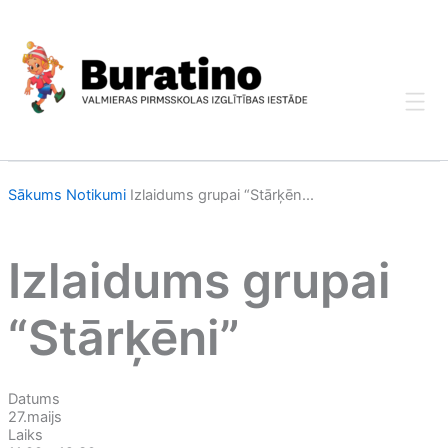
Skip
to
content
Sākums
Notikumi
Izlaidums grupai “Stārķēn...
Izlaidums grupai
“Stārķēni”
Datums
27.maijs
Laiks