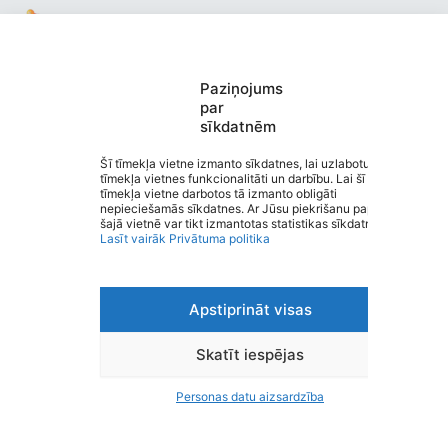
Paziņojums
Valmieras pirmsskolas izglītības
par
sīkdatnēm
iestāde “Buratino”
Saziņa
Šī tīmekļa vietne izmanto sīkdatnes, lai uzlabotu
tīmekļa vietnes funkcionalitāti un darbību. Lai šī
Izvēlne
tīmekļa vietne darbotos tā izmanto obligāti
Ātrās saites
nepieciešamās sīkdatnes. Ar Jūsu piekrišanu papildus
Sociālie tīkli
šajā vietnē var tikt izmantotas statistikas sīkdatnes.
Lasīt vairāk
Privātuma politika
Apstiprināt visas
Viegli lasīt
Privātuma politika
Piekļūstamība
Skatīt iespējas
Ziņot par kļūdu
Personas datu aizsardzība
Personas datu aizsardzība
© 2026 Valmieras pirmsskolas izglītības iestāde “Buratino”