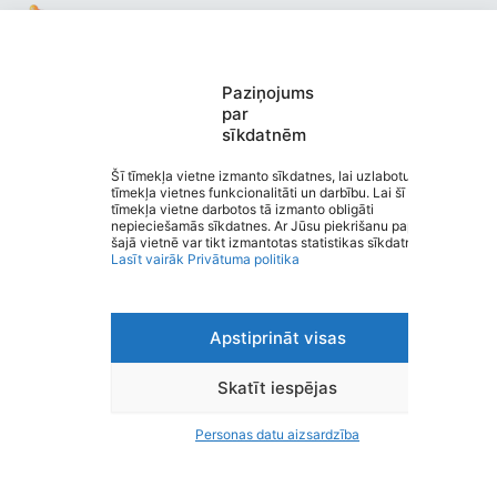
Paziņojums
Valmieras pirmsskolas izglītības
par
sīkdatnēm
iestāde “Buratino”
Saziņa
Šī tīmekļa vietne izmanto sīkdatnes, lai uzlabotu
tīmekļa vietnes funkcionalitāti un darbību. Lai šī
Izvēlne
tīmekļa vietne darbotos tā izmanto obligāti
Ātrās saites
nepieciešamās sīkdatnes. Ar Jūsu piekrišanu papildus
Sociālie tīkli
šajā vietnē var tikt izmantotas statistikas sīkdatnes.
Lasīt vairāk
Privātuma politika
Apstiprināt visas
Viegli lasīt
Privātuma politika
Piekļūstamība
Skatīt iespējas
Ziņot par kļūdu
Personas datu aizsardzība
Personas datu aizsardzība
© 2026 Valmieras pirmsskolas izglītības iestāde “Buratino”