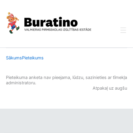
Skip
to
content
Sākums
Pieteikums
Pieteikuma anketa nav pieejama, lūdzu, sazinieties ar tīmekļa
administratoru.
Atpakaļ uz augšu