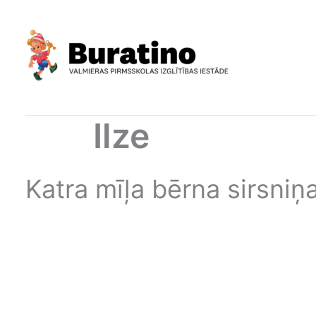
Skip
to
content
Ilze
Katra mīļa bērna sirsniņa