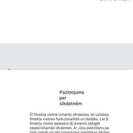
Paziņojums
Valmieras pirmsskolas izglītības
par
sīkdatnēm
iestāde “Buratino”
Saziņa
Šī tīmekļa vietne izmanto sīkdatnes, lai uzlabotu
tīmekļa vietnes funkcionalitāti un darbību. Lai šī
Izvēlne
tīmekļa vietne darbotos tā izmanto obligāti
Ātrās saites
nepieciešamās sīkdatnes. Ar Jūsu piekrišanu papildus
Sociālie tīkli
šajā vietnē var tikt izmantotas statistikas sīkdatnes.