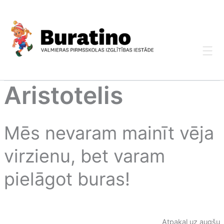
Skip
to
content
Aristotelis
Mēs nevaram mainīt vēja
virzienu, bet varam
pielāgot buras!
Atpakaļ uz augšu