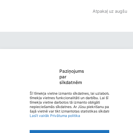
Atpakaļ uz augšu
Valmieras Pārgaujas Valsts
Paziņojums
par
ģimnāzija
sīkdatnēm
Saziņa
Izvēlne
Šī tīmekļa vietne izmanto sīkdatnes, lai uzlabotu
tīmekļa vietnes funkcionalitāti un darbību. Lai šī
Ātrās saites
tīmekļa vietne darbotos tā izmanto obligāti
Sociālie tīkli
nepieciešamās sīkdatnes. Ar Jūsu piekrišanu papildus
šajā vietnē var tikt izmantotas statistikas sīkdatnes.
Lasīt vairāk
Privātuma politika