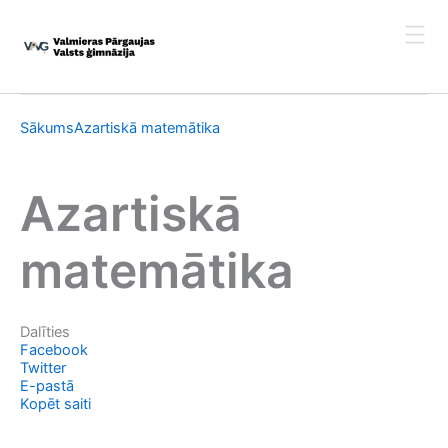
Skip
to
content
Sākums
Azartiskā matemātika
Azartiskā
matemātika
Dalīties
Facebook
Twitter
E-pastā
Kopēt saiti