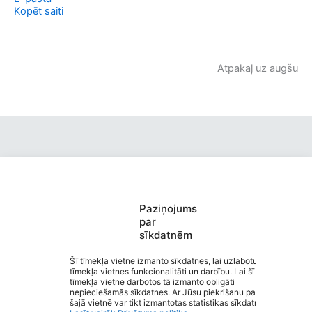
Kopēt saiti
Atpakaļ uz augšu
Valmieras Pārgaujas Valsts
Paziņojums
par
ģimnāzija
sīkdatnēm
Saziņa
Izvēlne
Šī tīmekļa vietne izmanto sīkdatnes, lai uzlabotu
tīmekļa vietnes funkcionalitāti un darbību. Lai šī
Ātrās saites
tīmekļa vietne darbotos tā izmanto obligāti
Sociālie tīkli
nepieciešamās sīkdatnes. Ar Jūsu piekrišanu papildus
šajā vietnē var tikt izmantotas statistikas sīkdatnes.