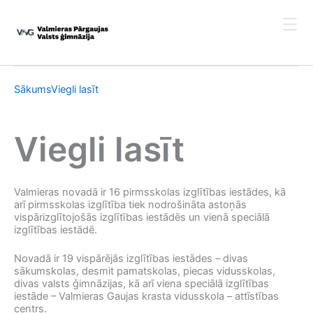
Skip
to
content
Sākums
Viegli lasīt
Viegli lasīt
Valmieras novadā ir 16 pirmsskolas izglītības iestādes, kā
arī pirmsskolas izglītība tiek nodrošināta astoņās
vispārizglītojošās izglītības iestādēs un vienā speciālā
izglītības iestādē.
Novadā ir 19 vispārējās izglītības iestādes – divas
sākumskolas, desmit pamatskolas, piecas vidusskolas,
divas valsts ģimnāzijas, kā arī viena speciālā izglītības
iestāde – Valmieras Gaujas krasta vidusskola – attīstības
centrs.