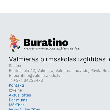
Valmieras pirmsskolas izglītības 
Saziņa
Beātes iela 42, Valmiera, Valmieras novads, Pāvila Rozī
E:
buratino@valmiera.edu.lv
T: +371 64232473
Kontakti
Izvēlne
Aktualitātes
Par mums
Mācības
Interešu izglītība