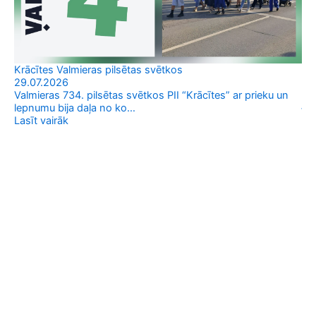
Krācītes Valmieras pilsētas svētkos
Sa
29.07.2026
29
Valmieras 734. pilsētas svētkos PII “Krācītes” ar prieku un
19.
lepnumu bija daļa no ko…
īs
Lasīt vairāk
Las