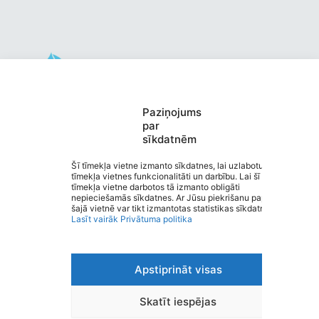
Valmieras pirmsskolas izglītības
Paziņojums
par
iestāde “KRĀCĪTES”
sīkdatnēm
Saziņa
Izvēlne
Šī tīmekļa vietne izmanto sīkdatnes, lai uzlabotu
tīmekļa vietnes funkcionalitāti un darbību. Lai šī
Ātrās saites
tīmekļa vietne darbotos tā izmanto obligāti
Sociālie tīkli
nepieciešamās sīkdatnes. Ar Jūsu piekrišanu papildus
šajā vietnē var tikt izmantotas statistikas sīkdatnes.
Lasīt vairāk
Privātuma politika
Viegli lasīt
Apstiprināt visas
Privātuma politika
Piekļūstamība
Ziņot par kļūdu
Skatīt iespējas
Personas datu aizsardzība