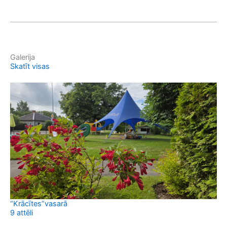
Galerija
Skatīt visas
“Krācītes”vasarā
9 attēli