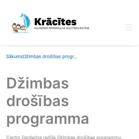
Skip
to
content
Sākums
Džimbas drošības progr...
Džimbas
drošības
programma
Centrs Dardedze radījis Džimbas drošības programmu,