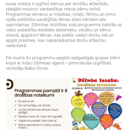
kuras mērķis ir izglītot bērnus par drošību attiecībās,
tādejādi mazinot vardarbības riskus bērnu dzīvē.
Programmas ietvaros ar mūzikas, rotaļu, filmiņu un lomu
spēļu palīdzību sarežģītas tēmas kļūst bērniem labi
saprotamas. Džimbas drošības soļu programma balstās uz
ciešu sadarbību iestādes darbinieku, vecāku un bērnu
starpā, apgūstot tēmas, kas palīdz veidot drošu vidi un
apgūt prasmes, kas nepieciešamas drošu attiecību
veidošanā.
Pie mums šo programmu apgūst sešgadīgās grupas bērni
kopā ar mūsu Džimbas aģenti – pirmsskolas izglītības
skolotāju Baibu Ozolu.