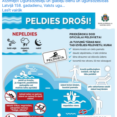
Atzīmējot Ugunsdzēsēju un glābēju dienu un ugunsdzēsības
Latvijā 158. gadadienu, Valsts ugu...
Lasīt vairāk