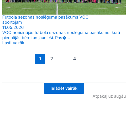
Futbola sezonas noslēguma pasākums VOC
sportojam
11.05.2026
VOC norisinājās futbola sezonas noslēguma pasākums, kurā
piedalījās bērni un jaunieši. Pas�...
Lasīt vairāk
1
2
…
4
Ielādēt vairāk
Atpakaļ uz augšu