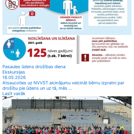
Pasaules ūdens drošības diena
Ekskursijas
18.05.2026
Atsaucoties uz NVVST aicinājumu veicināt bērnu izpratni par
drošību pie ūdens un uz tā, mēs ...
Lasīt vairāk