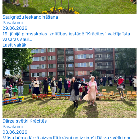
Saulgriežu ieskandināšana
Pasākumi
29.06.2026
19. jūnijā pirmsskolas izglītības iestādē “Krācītes” valdīja īsta
vasaras saul...
Lasīt vairāk
Dārza svētki Krācītēs
Pasākumi
03.06.2026
Mūsu bērnudārzā aizvadīti krāšņi un izzinoši Dārza svētki par