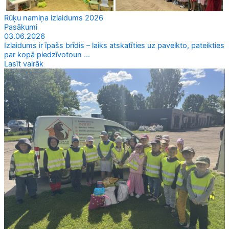
Rūķu namiņa izlaidums 2026
Pasākumi
03.06.2026
Izlaidums ir īpašs brīdis – laiks atskatīties uz paveikto, pateikties
par kopā piedzīvotoun ...
Lasīt vairāk