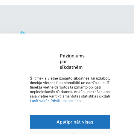
Valmieras pirmsskolas izglītības
Paziņojums
par
iestāde “KRĀCĪTES”
sīkdatnēm
Saziņa
Izvēlne
Šī tīmekļa vietne izmanto sīkdatnes, lai uzlabotu
tīmekļa vietnes funkcionalitāti un darbību. Lai šī
Ātrās saites
tīmekļa vietne darbotos tā izmanto obligāti
Sociālie tīkli
nepieciešamās sīkdatnes. Ar Jūsu piekrišanu papildus
šajā vietnē var tikt izmantotas statistikas sīkdatnes.
Lasīt vairāk
Privātuma politika
Viegli lasīt
Apstiprināt visas
Privātuma politika
Piekļūstamība