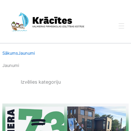
Skip
to
content
Sākums
Jaunumi
Jaunumi
Izvēlies kategoriju