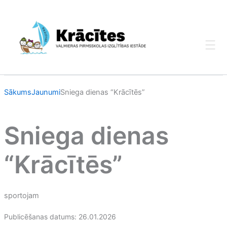
Skip
to
content
Sākums
Jaunumi
Sniega dienas “Krācītēs”
Sniega dienas
“Krācītēs”
sportojam
Publicēšanas datums: 26.01.2026