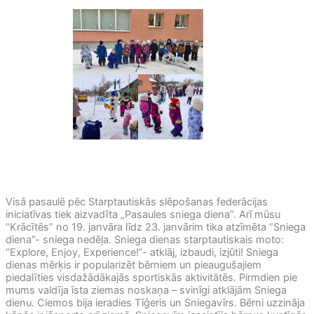
Visā pasaulē pēc Starptautiskās slēpošanas federācijas
iniciatīvas tiek aizvadīta „Pasaules sniega diena”. Arī mūsu
“Krācītēs” no 19. janvāra līdz 23. janvārim tika atzīmēta “Sniega
diena”- sniega nedēļa. Sniega dienas starptautiskais moto:
“Explore, Enjoy, Experience!”- atklāj, izbaudi, izjūti! Sniega
dienas mērķis ir popularizēt bērniem un pieaugušajiem
piedalīties visdažādākajās sportiskās aktivitātēs. Pirmdien pie
mums valdīja īsta ziemas noskaņa – svinīgi atklājām Sniega
dienu. Ciemos bija ieradies Tīģeris un Sniegavīrs. Bērni uzzināja