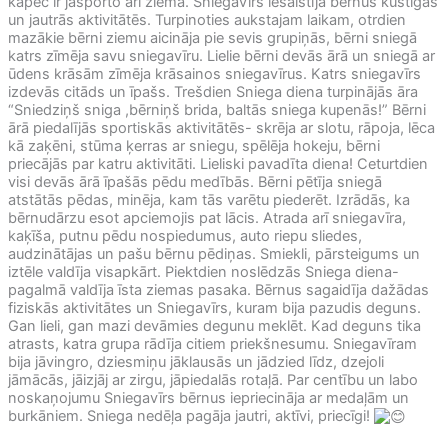
kāpēc ir jāsporto arī ziemā. Sniegavīrs iesaistīja bērnus kustīgās
un jautrās aktivitātēs. Turpinoties aukstajam laikam, otrdien
mazākie bērni ziemu aicināja pie sevis grupiņās, bērni sniegā
katrs zīmēja savu sniegavīru. Lielie bērni devās ārā un sniegā ar
ūdens krāsām zīmēja krāsainos sniegavīrus. Katrs sniegavīrs
izdevās citāds un īpašs. Trešdien Sniega diena turpinājās āra
“Sniedziņš sniga ,bērniņš brida, baltās sniega kupenās!” Bērni
ārā piedalījās sportiskās aktivitātēs- skrēja ar slotu, rāpoja, lēca
kā zaķēni, stūma ķerras ar sniegu, spēlēja hokeju, bērni
priecājās par katru aktivitāti. Lieliski pavadīta diena! Ceturtdien
visi devās ārā īpašās pēdu medībās. Bērni pētīja sniegā
atstātās pēdas, minēja, kam tās varētu piederēt. Izrādās, ka
bērnudārzu esot apciemojis pat lācis. Atrada arī sniegavīra,
kaķīša, putnu pēdu nospiedumus, auto riepu sliedes,
audzinātājas un pašu bērnu pēdiņas. Smiekli, pārsteigums un
iztēle valdīja visapkārt. Piektdien noslēdzās Sniega diena-
pagalmā valdīja īsta ziemas pasaka. Bērnus sagaidīja dažādas
fiziskās aktivitātes un Sniegavīrs, kuram bija pazudis deguns.
Gan lieli, gan mazi devāmies degunu meklēt. Kad deguns tika
atrasts, katra grupa rādīja citiem priekšnesumu. Sniegavīram
bija jāvingro, dziesmiņu jāklausās un jādzied līdz, dzejoli
jāmācās, jāizjāj ar zirgu, jāpiedalās rotaļā. Par centību un labo
noskaņojumu Sniegavīrs bērnus iepriecināja ar medaļām un
burkāniem. Sniega nedēļa pagāja jautri, aktīvi, priecīgi!