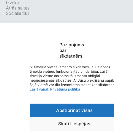
Izvēlne
Ātrās saites
Sociālie tīkli
Viegli lasīt
Paziņojums
Privātuma politika
par
Piekļūstamība
sīkdatnēm
Ziņot par kļūdu
Personas datu aizsardzība
Šī tīmekļa vietne izmanto sīkdatnes, lai uzlabotu
tīmekļa vietnes funkcionalitāti un darbību. Lai šī
© 2026 Valmieras pirmsskolas izglītības iestāde
tīmekļa vietne darbotos tā izmanto obligāti
“KRĀCĪTES”
nepieciešamās sīkdatnes. Ar Jūsu piekrišanu papildus
šajā vietnē var tikt izmantotas statistikas sīkdatnes.
Lasīt vairāk
Privātuma politika
Apstiprināt visas
Skatīt iespējas