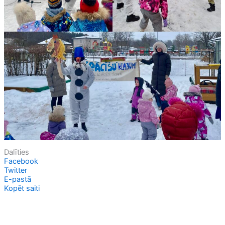
Dalīties
Facebook
Twitter
E-pastā
Kopēt saiti