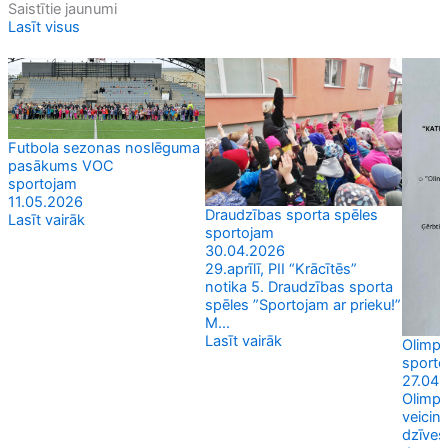
Saistītie jaunumi
Lasīt visus
Futbola sezonas noslēguma
pasākums VOC
sportojam
11.05.2026
Draudzības sporta spēles
Lasīt vairāk
sportojam
30.04.2026
29.aprīlī, PII “Krācītēs”
notika 5. Draudzības sporta
spēles ”Sportojam ar prieku!”
M...
Lasīt vairāk
Olimpi
sporto
27.04
Olimpi
veicinā
dzīves 