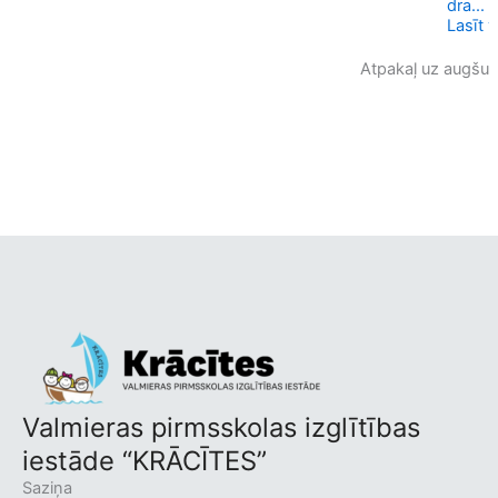
dra...
Lasīt v
Atpakaļ uz augšu
Valmieras pirmsskolas izglītības
iestāde “KRĀCĪTES”
Saziņa