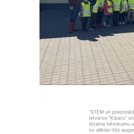
“STEM un pilsoniskās
ietvaros “Ķiparu” u
dizaina tehnikumu u
no sēklas līdz augam