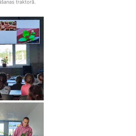
āšanas traktorā.