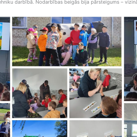
ehniku darbībā. Nodarbības beigās bija pārsteigums – vizin