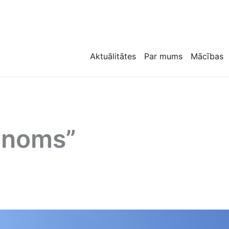
Aktuālitātes
Par mums
Mācības
onoms”