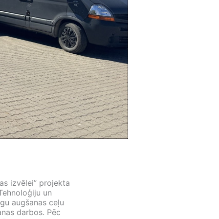
as izvēlei” projekta
Tehnoloģiju un
ugu augšanas ceļu
šanas darbos. Pēc