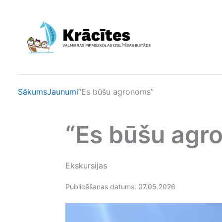
Skip
to
content
Sākums
Jaunumi
“Es būšu agronoms”
“Es būšu agr
Ekskursijas
Publicēšanas datums: 07.05.2026