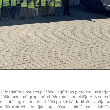
 līdzdalības norises plašākai izglītības pieredzei un karjer
n “Rūķu namiņa” grupu bērni Priekuļos apmeklēja Vidzemes 
n iejutās agronoma lomā. Viņi praktiskā darbībā izzināja a
. Bērni aktīvi piedalījās augu sēšanas, piķēšanas un laistī