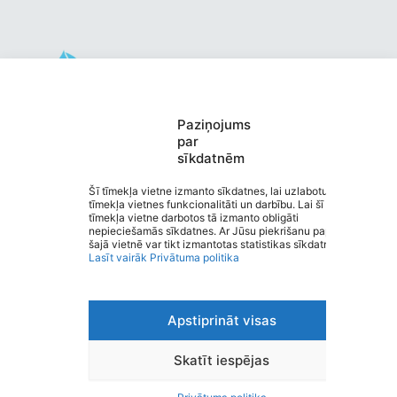
Valmieras pirmsskolas izglītības
Paziņojums
par
iestāde “KRĀCĪTES”
sīkdatnēm
Saziņa
Izvēlne
Šī tīmekļa vietne izmanto sīkdatnes, lai uzlabotu
tīmekļa vietnes funkcionalitāti un darbību. Lai šī
Ātrās saites
tīmekļa vietne darbotos tā izmanto obligāti
Sociālie tīkli
nepieciešamās sīkdatnes. Ar Jūsu piekrišanu papildus
šajā vietnē var tikt izmantotas statistikas sīkdatnes.
Lasīt vairāk
Privātuma politika
Viegli lasīt
Apstiprināt visas
Privātuma politika
Piekļūstamība
Ziņot par kļūdu
Skatīt iespējas
Personas datu aizsardzība