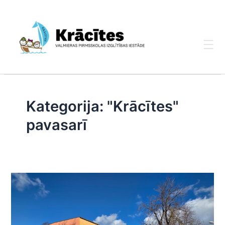
Skip
to
content
Kategorija:
"Krācītes"
pavasarī