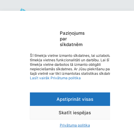
Valmieras pirmsskolas izglītības
Paziņojums
par
iestāde “KRĀCĪTES”
sīkdatnēm
Saziņa
Izvēlne
Šī tīmekļa vietne izmanto sīkdatnes, lai uzlabotu
tīmekļa vietnes funkcionalitāti un darbību. Lai šī
Ātrās saites
tīmekļa vietne darbotos tā izmanto obligāti
Sociālie tīkli
nepieciešamās sīkdatnes. Ar Jūsu piekrišanu papildus
šajā vietnē var tikt izmantotas statistikas sīkdatnes.
Lasīt vairāk
Privātuma politika
Viegli lasīt
Apstiprināt visas
Privātuma politika
Piekļūstamība
Ziņot par kļūdu
Skatīt iespējas
Personas datu aizsardzība
Privātuma politika
© 2026 Valmieras pirmsskolas izglītības iestāde
“KRĀCĪTES”