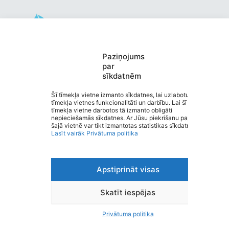
Valmieras pirmsskolas izglītības
Paziņojums
par
iestāde “KRĀCĪTES”
sīkdatnēm
Saziņa
Izvēlne
Šī tīmekļa vietne izmanto sīkdatnes, lai uzlabotu
tīmekļa vietnes funkcionalitāti un darbību. Lai šī
Ātrās saites
tīmekļa vietne darbotos tā izmanto obligāti
Sociālie tīkli
nepieciešamās sīkdatnes. Ar Jūsu piekrišanu papildus
šajā vietnē var tikt izmantotas statistikas sīkdatnes.
Lasīt vairāk
Privātuma politika
Viegli lasīt
Apstiprināt visas
Privātuma politika
Piekļūstamība
Ziņot par kļūdu
Skatīt iespējas
Personas datu aizsardzība
Privātuma politika
© 2026 Valmieras pirmsskolas izglītības iestāde
“KRĀCĪTES”