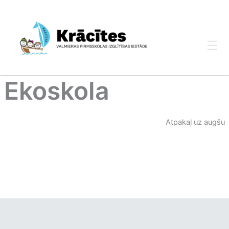
Skip
to
content
Ekoskola
Atpakaļ uz augšu