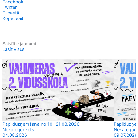
Facebook
Twitter
E-pastā
Kopēt saiti
Saistītie jaunumi
Lasīt visus
Papilduzņemšana no 10.-21.08.2026.
Papilduzņem
Nekategorizēts
Nekategori
04.08.2026
09.07.2026