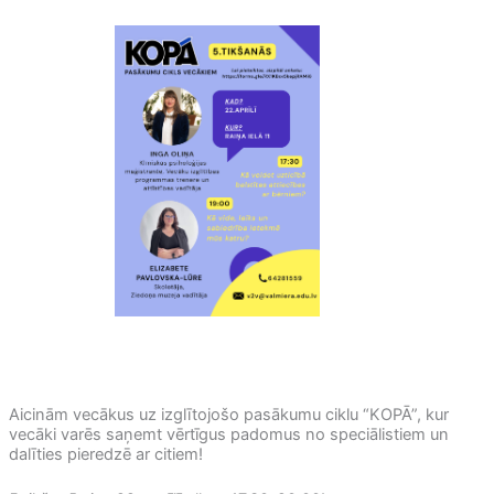
Aicinām vecākus uz izglītojošo pasākumu ciklu “KOPĀ”, kur
vecāki varēs saņemt vērtīgus padomus no speciālistiem un
dalīties pieredzē ar citiem!