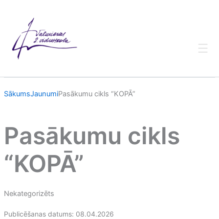
Skip
to
content
Sākums
Jaunumi
Pasākumu cikls “KOPĀ”
Pasākumu cikls
“KOPĀ”
Nekategorizēts
Publicēšanas datums: 08.04.2026