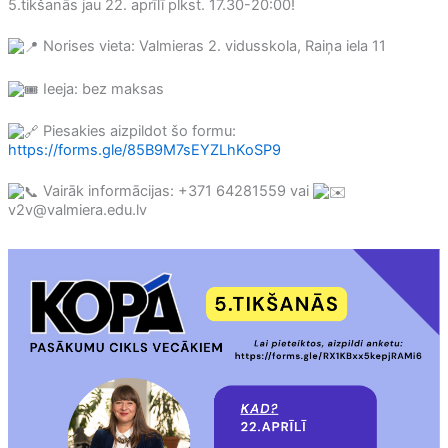
5.tikšanās jau 22. aprīlī plkst. 17.30-20:00!
Norises vieta: Valmieras 2. vidusskola, Raiņa iela 11
Ieeja: bez maksas
Piesakies aizpildot šo formu:
https://forms.gle/85B9M7sEYZLhKoSP9
Vairāk informācijas: +371 64281559 vai
v2v@valmiera.edu.lv