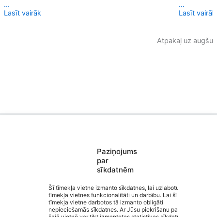
...
...
Lasīt vairāk
Lasīt vairāk
Atpakaļ uz augšu
Paziņojums
Saziņa
par
Izvēlne
sīkdatnēm
Ātrās saites
Sociālie tīkli
Šī tīmekļa vietne izmanto sīkdatnes, lai uzlabotu
tīmekļa vietnes funkcionalitāti un darbību. Lai šī
tīmekļa vietne darbotos tā izmanto obligāti
Valmieras 2. vidusskola
nepieciešamās sīkdatnes. Ar Jūsu piekrišanu papildus
šajā vietnē var tikt izmantotas statistikas sīkdatnes.