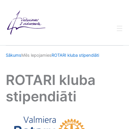
Skip
to
content
Sākums
Mēs lepojamies
ROTARI kluba stipendiāti
ROTARI kluba
stipendiāti