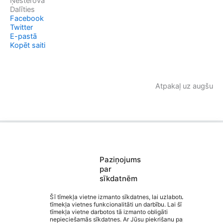
Ņesterova
Dalīties
Facebook
Twitter
E-pastā
Kopēt saiti
Atpakaļ uz augšu
Paziņojums
Saziņa
par
Izvēlne
sīkdatnēm
Ātrās saites
Sociālie tīkli
Šī tīmekļa vietne izmanto sīkdatnes, lai uzlabotu
tīmekļa vietnes funkcionalitāti un darbību. Lai šī
tīmekļa vietne darbotos tā izmanto obligāti
Valmieras 2. vidusskola
nepieciešamās sīkdatnes. Ar Jūsu piekrišanu papildus