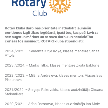
Rotari kluba darbības prioritāte ir atbalstīt jauniešu
centienus izglītības iegūšanā, īpaši tos, kas paši izvirza
sev augstus mērķus un ar savu darbu un neatlaidību
cenšas tos sasniegt. ROTARI kluba stipendiāti:
2024./2025. – Samanta Kitija Koķe, klases mentore Sanita
Vītola
2023./2024. – Marks Titko, klases mentore Zigita Baldone
2022./2023. – Milāna Andrejeva, klases mentors Vjačeslavs
Piskunovs
2021./2022. – Sergejs Rakovskis, klases audzinātāja Oksana
Štainmillere
2020./2021. – Arīna Baranova, klases audzinātāja Ina Mole