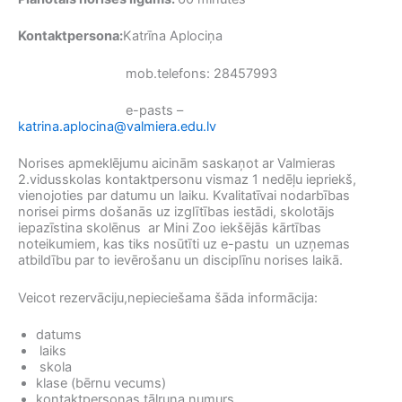
Kontaktpersona:
Katrīna Aplociņa
mob.telefons: 28457993
e-pasts –
katrina.aplocina@valmiera.edu.lv
Norises apmeklējumu aicinām saskaņot ar Valmieras
2.vidusskolas kontaktpersonu vismaz 1 nedēļu iepriekš,
vienojoties par datumu un laiku. Kvalitatīvai nodarbības
norisei pirms došanās uz izglītības iestādi, skolotājs
iepazīstina skolēnus ar Mini Zoo iekšējās kārtības
noteikumiem, kas tiks nosūtīti uz e-pastu un uzņemas
atbildību par to ievērošanu un disciplīnu norises laikā.
Veicot rezervāciju,nepieciešama šāda informācija:
datums
laiks
skola
klase (bērnu vecums)
kontaktpersonas tālruņa numurs