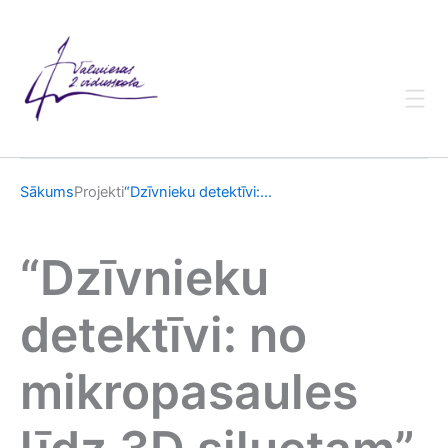
Skip
to
content
Sākums
Projekti
“Dzīvnieku detektīvi:...
“Dzīvnieku
detektīvi: no
mikropasaules