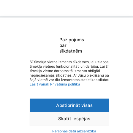
Paziņojums
Saziņa
par
Izvēlne
sīkdatnēm
Ātrās saites
Sociālie tīkli
Šī tīmekļa vietne izmanto sīkdatnes, lai uzlabotu
tīmekļa vietnes funkcionalitāti un darbību. Lai šī
tīmekļa vietne darbotos tā izmanto obligāti
Valmieras 2. vidusskola
nepieciešamās sīkdatnes. Ar Jūsu piekrišanu papildus
šajā vietnē var tikt izmantotas statistikas sīkdatnes.
Lasīt vairāk
Privātuma politika
Apstiprināt visas
Viegli lasīt
Privātuma politika
Piekļūstamība
Skatīt iespējas
Ziņot par kļūdu
Personas datu aizsardzība
Personas datu aizsardzība