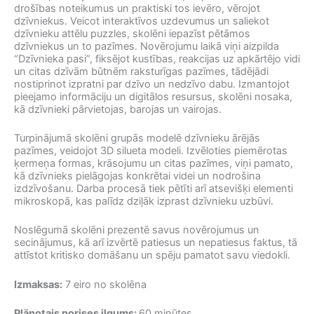
drošības noteikumus un praktiski tos ievēro, vērojot
dzīvniekus. Veicot interaktīvos uzdevumus un saliekot
dzīvnieku attēlu puzzles, skolēni iepazīst pētāmos
dzīvniekus un to pazīmes. Novērojumu laikā viņi aizpilda
“Dzīvnieka pasi”, fiksējot kustības, reakcijas uz apkārtējo vidi
un citas dzīvām būtnēm raksturīgas pazīmes, tādējādi
nostiprinot izpratni par dzīvo un nedzīvo dabu. Izmantojot
pieejamo informāciju un digitālos resursus, skolēni nosaka,
kā dzīvnieki pārvietojas, barojas un vairojas.
Turpinājumā skolēni grupās modelē dzīvnieku ārējās
pazīmes, veidojot 3D silueta modeli. Izvēloties piemērotas
ķermeņa formas, krāsojumu un citas pazīmes, viņi pamato,
kā dzīvnieks pielāgojas konkrētai videi un nodrošina
izdzīvošanu. Darba procesā tiek pētīti arī atsevišķi elementi
mikroskopā, kas palīdz dziļāk izprast dzīvnieku uzbūvi.
Noslēgumā skolēni prezentē savus novērojumus un
secinājumus, kā arī izvērtē patiesus un nepatiesus faktus, tā
attīstot kritisko domāšanu un spēju pamatot savu viedokli.
Izmaksas:
7 eiro no skolēna
Plānotais norises ilgums:
60 minūtes