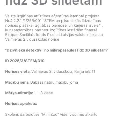
līdz 3D siluetam”
Valsts izglītības attīstības aģentūras īstenotā projekta
Nr.4.2.2.1./1/25/I/001 “STEM un pilsoniskās līdzdalības
norises plašākai izglītības pieredzei un karjeras izvēlei” ,
kuru sadarbības partneru izglītības iestādēm finansē
Eiropas Sociālais fonds Plus un Latvijas valsts ir iekļauta
Valmieras 2.vidusskolas norise
“Dzīvnieku detektīvi: no mikropasaules līdz 3D siluetam”
ID 2025/3/STEM/310
Norises vieta:
Valmieras 2. vidusskola, Raiņa iela 11
Mācību joma:
Dabaszinātņu mācību joma
Mērķauditorija:
1. – 3.klase
Norises apraksts:
Skolēni, darbojoties “Mini Zoo” vidē, vispirms atkārto