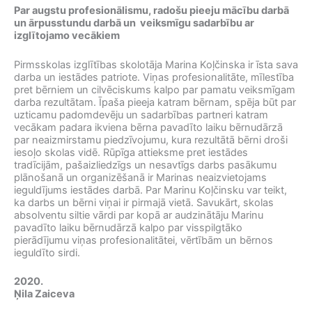
Par augstu profesionālismu, radošu pieeju mācību darbā
un ārpusstundu darbā un veiksmīgu sadarbību ar
izglītojamo vecākiem
Pirmsskolas izglītības skolotāja Marina Koļčinska ir īsta sava
darba un iestādes patriote. Viņas profesionalitāte, mīlestība
pret bērniem un cilvēciskums kalpo par pamatu veiksmīgam
darba rezultātam. Īpaša pieeja katram bērnam, spēja būt par
uzticamu padomdevēju un sadarbības partneri katram
vecākam padara ikviena bērna pavadīto laiku bērnudārzā
par neaizmirstamu piedzīvojumu, kura rezultātā bērni droši
iesoļo skolas vidē. Rūpīga attieksme pret iestādes
tradīcijām, pašaizliedzīgs un nesavtīgs darbs pasākumu
plānošanā un organizēšanā ir Marinas neaizvietojams
ieguldījums iestādes darbā. Par Marinu Koļčinsku var teikt,
ka darbs un bērni viņai ir pirmajā vietā. Savukārt, skolas
absolventu siltie vārdi par kopā ar audzinātāju Marinu
pavadīto laiku bērnudārzā kalpo par visspilgtāko
pierādījumu viņas profesionalitātei, vērtībām un bērnos
ieguldīto sirdi.
2020.
Ņila Zaiceva