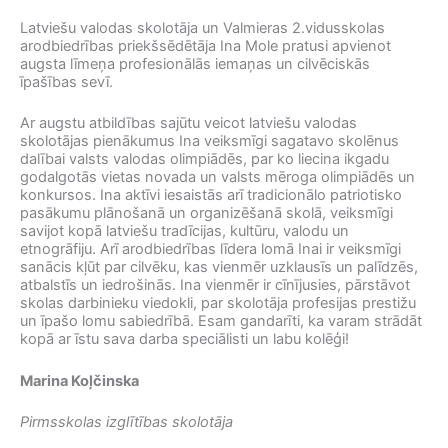
Latviešu valodas skolotāja un Valmieras 2.vidusskolas
arodbiedrības priekšsēdētāja Ina Mole pratusi apvienot
augsta līmeņa profesionālās iemaņas un cilvēciskās
īpašības sevī.
Ar augstu atbildības sajūtu veicot latviešu valodas
skolotājas pienākumus Ina veiksmīgi sagatavo skolēnus
dalībai valsts valodas olimpiādēs, par ko liecina ikgadu
godalgotās vietas novada un valsts mēroga olimpiādēs un
konkursos. Ina aktīvi iesaistās arī tradicionālo patriotisko
pasākumu plānošanā un organizēšanā skolā, veiksmīgi
savijot kopā latviešu tradīcijas, kultūru, valodu un
etnogrāfiju. Arī arodbiedrības līdera lomā Inai ir veiksmīgi
sanācis kļūt par cilvēku, kas vienmēr uzklausīs un palīdzēs,
atbalstīs un iedrošinās. Ina vienmēr ir cīnījusies, pārstāvot
skolas darbinieku viedokli, par skolotāja profesijas prestižu
un īpašo lomu sabiedrībā. Esam gandarīti, ka varam strādāt
kopā ar īstu sava darba speciālisti un labu kolēģi!
Marina Koļčinska
Pirmsskolas izglītības skolotāja