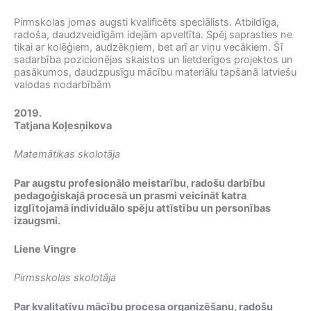
Pirmskolas jomas augsti kvalificēts speciālists. Atbildīga,
radoša, daudzveidīgām idejām apveltīta. Spēj saprasties ne
tikai ar kolēģiem, audzēkņiem, bet arī ar viņu vecākiem. Šī
sadarbība pozicionējas skaistos un lietderīgos projektos un
pasākumos, daudzpusīgu mācību materiālu tapšanā latviešu
valodas nodarbībām
2019.
Tatjana Koļesņikova
Matemātikas skolotāja
Par augstu profesionālo meistarību, radošu darbību
pedagoģiskajā procesā un prasmi veicināt katra
izglītojamā individuālo spēju attīstību un personības
izaugsmi.
Liene Vingre
Pirmsskolas skolotāja
Par kvalitatīvu mācību procesa organizēšanu, radošu