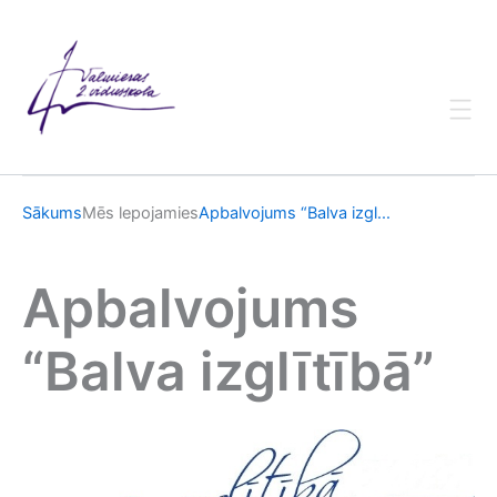
Skip
to
content
Sākums
Mēs lepojamies
Apbalvojums “Balva izgl...
Apbalvojums
“Balva izglītībā”