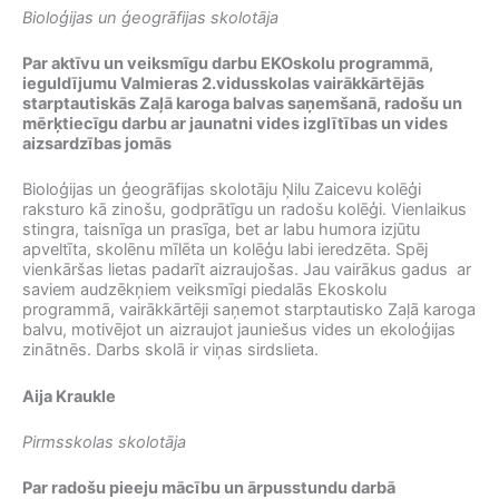
Bioloģijas un ģeogrāfijas skolotāja
Par aktīvu un veiksmīgu darbu EKOskolu programmā,
ieguldījumu Valmieras 2.vidusskolas vairākkārtējās
starptautiskās Zaļā karoga balvas saņemšanā, radošu un
mērķtiecīgu darbu ar jaunatni vides izglītības un vides
aizsardzības jomās
Bioloģijas un ģeogrāfijas skolotāju Ņilu Zaicevu kolēģi
raksturo kā zinošu, godprātīgu un radošu kolēģi. Vienlaikus
stingra, taisnīga un prasīga, bet ar labu humora izjūtu
apveltīta, skolēnu mīlēta un kolēģu labi ieredzēta. Spēj
vienkāršas lietas padarīt aizraujošas. Jau vairākus gadus ar
saviem audzēkņiem veiksmīgi piedalās Ekoskolu
programmā, vairākkārtēji saņemot starptautisko Zaļā karoga
balvu, motivējot un aizraujot jauniešus vides un ekoloģijas
zinātnēs. Darbs skolā ir viņas sirdslieta.
Aija Kraukle
Pirmsskolas skolotāja
Par radošu pieeju mācību un ārpusstundu darbā