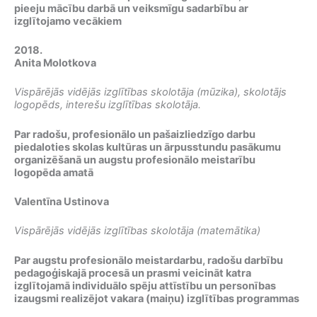
pieeju mācību darbā un veiksmīgu sadarbību ar
izglītojamo vecākiem
2018.
Anita Molotkova
Vispārējās vidējās izglītības skolotāja (mūzika), skolotājs
logopēds, interešu izglītības skolotāja.
Par radošu, profesionālo un pašaizliedzīgo darbu
piedaloties skolas kultūras un ārpusstundu pasākumu
organizēšanā un augstu profesionālo meistarību
logopēda amatā
Valentīna Ustinova
Vispārējās vidējās izglītības skolotāja (matemātika)
Par augstu profesionālo meistardarbu, radošu darbību
pedagoģiskajā procesā un prasmi veicināt katra
izglītojamā individuālo spēju attīstību un personības
izaugsmi realizējot vakara (maiņu) izglītības programmas