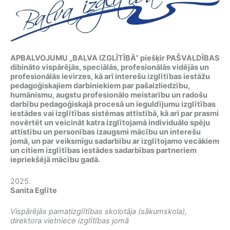
APBALVOJUMU „BALVA IZGLĪTĪBĀ” piešķir PAŠVALDĪBAS
dibināto vispārējās, speciālās, profesionālās vidējās un
profesionālās ievirzes, kā arī interešu izglītības iestāžu
pedagoģiskajiem darbiniekiem par pašaizliedzību,
humānismu, augstu profesionālo meistarību un radošu
darbību pedagoģiskajā procesā un ieguldījumu izglītības
iestādes vai izglītības sistēmas attīstībā, kā arī par prasmi
novērtēt un veicināt katra izglītojamā individuālo spēju
attīstību un personības izaugsmi mācību un interešu
jomā, un par veiksmīgu sadarbību ar izglītojamo vecākiem
un citiem izglītības iestādes sadarbības partneriem
iepriekšējā mācību gadā.
2025.
Sanita Eglīte
Vispārējās pamatizglītības skolotāja (sākumskola),
direktora vietniece izglītības jomā