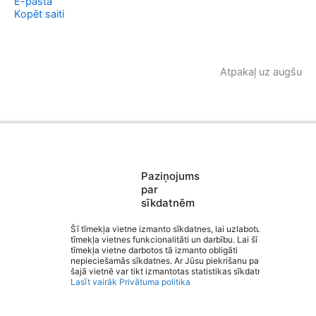
E-pastā
Kopēt saiti
Atpakaļ uz augšu
Paziņojums
Saziņa
par
Izvēlne
sīkdatnēm
Ātrās saites
Sociālie tīkli
Šī tīmekļa vietne izmanto sīkdatnes, lai uzlabotu
tīmekļa vietnes funkcionalitāti un darbību. Lai šī
tīmekļa vietne darbotos tā izmanto obligāti
Valmieras 2. vidusskola
nepieciešamās sīkdatnes. Ar Jūsu piekrišanu papildus
šajā vietnē var tikt izmantotas statistikas sīkdatnes.
Lasīt vairāk
Privātuma politika