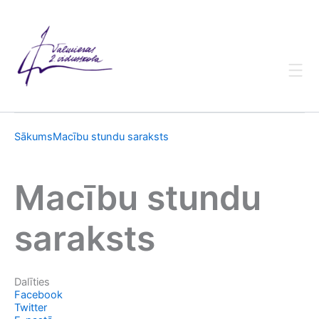
Skip
to
content
Sākums
Macību stundu saraksts
Macību stundu
saraksts
Dalīties
Facebook
Twitter