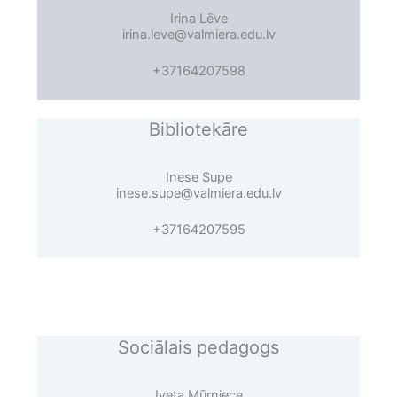
Irina Lēve
irina.leve@valmiera.edu.lv
+37164207598
Bibliotekāre
Inese Supe
inese.supe@valmiera.edu.lv
+37164207595
Sociālais pedagogs
Iveta Mūrniece