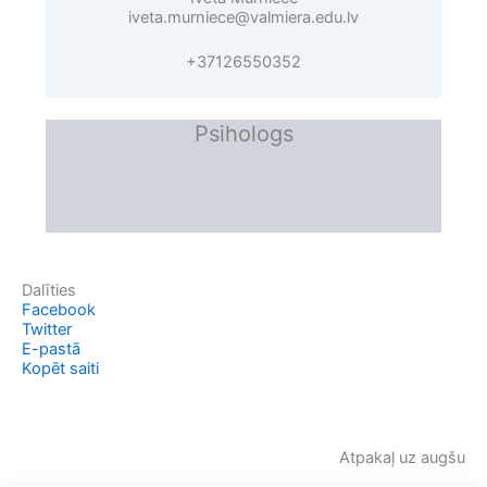
iveta.murniece@valmiera.edu.lv
+37126550352
Psihologs
Dalīties
Facebook
Twitter
E-pastā
Kopēt saiti
Atpakaļ uz augšu