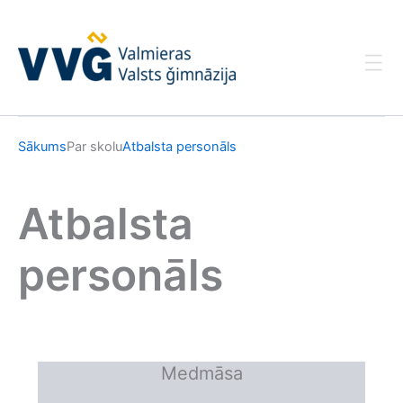
Skip
to
content
Sākums
Par skolu
Atbalsta personāls
Atbalsta
personāls
Medmāsa