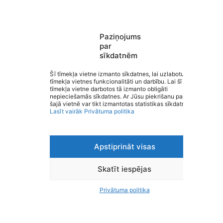
Paziņojums
par
sīkdatnēm
Saziņa
Izvēlne
Šī tīmekļa vietne izmanto sīkdatnes, lai uzlabotu
tīmekļa vietnes funkcionalitāti un darbību. Lai šī
Ātrās saites
tīmekļa vietne darbotos tā izmanto obligāti
Sociālie tīkli
Valmieras Valsts ģimnāzija
nepieciešamās sīkdatnes. Ar Jūsu piekrišanu papildus
šajā vietnē var tikt izmantotas statistikas sīkdatnes.
Lasīt vairāk
Privātuma politika
Apstiprināt visas
Viegli lasīt
Privātuma politika
Piekļūstamība
Skatīt iespējas
Ziņot par kļūdu
Personas datu aizsardzība
Privātuma politika
© 2026 Valmieras Valsts ģimnāzija