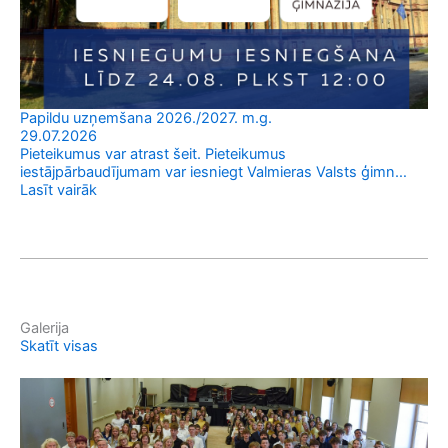
Uz
02
IZ
20
Papildu uzņemšana 2026./2027. m.g.
Las
29.07.2026
Pieteikumus var atrast šeit. Pieteikumus
iestājpārbaudījumam var iesniegt Valmieras Valsts ģimn…
Lasīt vairāk
Galerija
Skatīt visas