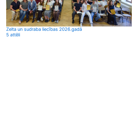
Zelta un sudraba liecības 2026.gadā
5 attēli
No
57 