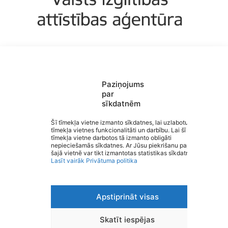
Paziņojums
par
sīkdatnēm
Saziņa
Izvēlne
Šī tīmekļa vietne izmanto sīkdatnes, lai uzlabotu
tīmekļa vietnes funkcionalitāti un darbību. Lai šī
Ātrās saites
tīmekļa vietne darbotos tā izmanto obligāti
Sociālie tīkli
Valmieras Valsts ģimnāzija
nepieciešamās sīkdatnes. Ar Jūsu piekrišanu papildus
šajā vietnē var tikt izmantotas statistikas sīkdatnes.
Lasīt vairāk
Privātuma politika
Apstiprināt visas
Viegli lasīt
Privātuma politika
Piekļūstamība
Skatīt iespējas
Ziņot par kļūdu