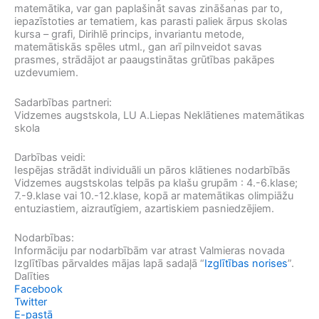
matemātika, var gan paplašināt savas zināšanas par to,
iepazīstoties ar tematiem, kas parasti paliek ārpus skolas
kursa – grafi, Dirihlē princips, invariantu metode,
matemātiskās spēles utml., gan arī pilnveidot savas
prasmes, strādājot ar paaugstinātas grūtības pakāpes
uzdevumiem.
Sadarbības partneri:
Vidzemes augstskola, LU A.Liepas Neklātienes matemātikas
skola
Darbības veidi:
Iespējas strādāt individuāli un pāros klātienes nodarbībās
Vidzemes augstskolas telpās pa klašu grupām : 4.-6.klase;
7.-9.klase vai 10.-12.klase, kopā ar matemātikas olimpiāžu
entuziastiem, aizrautīgiem, azartiskiem pasniedzējiem.
Nodarbības:
Informāciju par nodarbībām var atrast Valmieras novada
Izglītības pārvaldes mājas lapā sadaļā “
Izglītības norises
”.
Dalīties
Facebook
Twitter
E-pastā