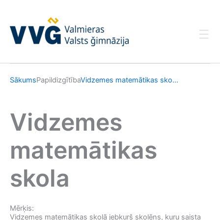
Skip
to
content
Sākums
Papildizgītība
Vidzemes matemātikas sko...
Vidzemes
matemātikas
skola
Mērķis:
Vidzemes matemātikas skolā jebkurš skolēns, kuru saista