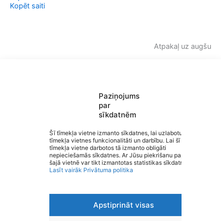
Kopēt saiti
Atpakaļ uz augšu
Paziņojums
par
sīkdatnēm
Saziņa
Izvēlne
Šī tīmekļa vietne izmanto sīkdatnes, lai uzlabotu
tīmekļa vietnes funkcionalitāti un darbību. Lai šī
Ātrās saites
tīmekļa vietne darbotos tā izmanto obligāti
Sociālie tīkli
Valmieras Valsts ģimnāzija
nepieciešamās sīkdatnes. Ar Jūsu piekrišanu papildus
šajā vietnē var tikt izmantotas statistikas sīkdatnes.
Lasīt vairāk
Privātuma politika
Apstiprināt visas
Viegli lasīt
Privātuma politika