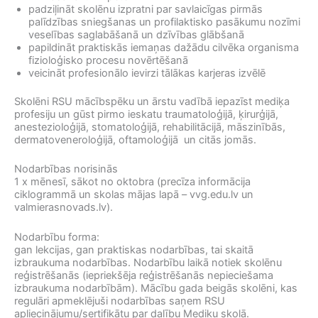
padziļināt skolēnu izpratni par savlaicīgas pirmās
palīdzības sniegšanas un profilaktisko pasākumu nozīmi
veselības saglabāšanā un dzīvības glābšanā
papildināt praktiskās iemaņas dažādu cilvēka organisma
fizioloģisko procesu novērtēšanā
veicināt profesionālo ievirzi tālākas karjeras izvēlē
Skolēni RSU mācībspēku un ārstu vadībā iepazīst mediķa
profesiju un gūst pirmo ieskatu traumatoloģijā, ķirurģijā,
anestezioloģijā, stomatoloģijā, rehabilitācijā, māszinībās,
dermatoveneroloģijā, oftamoloģijā un citās jomās.
Nodarbības norisinās
1 x mēnesī, sākot no oktobra (precīza informācija
ciklogrammā un skolas mājas lapā – vvg.edu.lv un
valmierasnovads.lv).
Nodarbību forma:
gan lekcijas, gan praktiskas nodarbības, tai skaitā
izbraukuma nodarbības. Nodarbību laikā notiek skolēnu
reģistrēšanās (iepriekšēja reģistrēšanās nepieciešama
izbraukuma nodarbībām). Mācību gada beigās skolēni, kas
regulāri apmeklējuši nodarbības saņem RSU
apliecinājumu/sertifikātu par dalību Mediķu skolā.