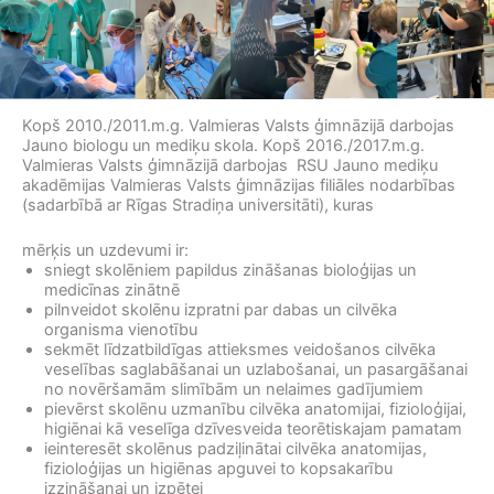
Kopš 2010./2011.m.g. Valmieras Valsts ģimnāzijā darbojas
Jauno biologu un mediķu skola. Kopš 2016./2017.m.g.
Valmieras Valsts ģimnāzijā darbojas RSU Jauno mediķu
akadēmijas Valmieras Valsts ģimnāzijas filiāles nodarbības
(sadarbībā ar Rīgas Stradiņa universitāti), kuras
mērķis un uzdevumi ir:
sniegt skolēniem papildus zināšanas bioloģijas un
medicīnas zinātnē
pilnveidot skolēnu izpratni par dabas un cilvēka
organisma vienotību
sekmēt līdzatbildīgas attieksmes veidošanos cilvēka
veselības saglabāšanai un uzlabošanai, un pasargāšanai
no novēršamām slimībām un nelaimes gadījumiem
pievērst skolēnu uzmanību cilvēka anatomijai, fizioloģijai,
higiēnai kā veselīga dzīvesveida teorētiskajam pamatam
ieinteresēt skolēnus padziļinātai cilvēka anatomijas,
fizioloģijas un higiēnas apguvei to kopsakarību
izzināšanai un izpētei