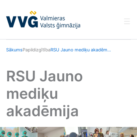
Skip
to
content
Sākums
Papildizgītība
RSU Jauno mediķu akadēm...
RSU Jauno
mediķu
akadēmija