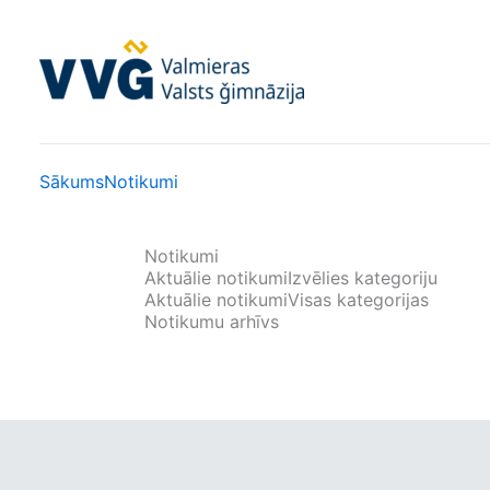
Skip
to
content
Sākums
Notikumi
Notikumi
Aktuālie notikumi
Izvēlies kategoriju
Aktuālie notikumi
Visas kategorijas
Notikumu arhīvs