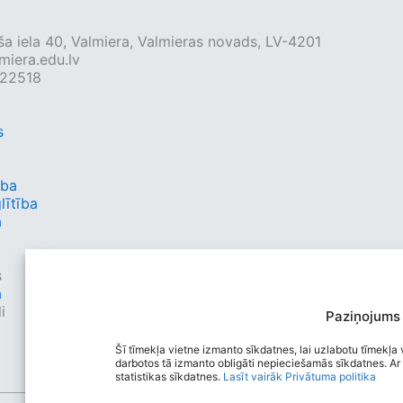
ša iela 40, Valmiera, Valmieras novads, LV-4201
iera.edu.lv
222518
s
ība
lītība
a
s
a
i
Paziņojums
Šī tīmekļa vietne izmanto sīkdatnes, lai uzlabotu tīmekļa v
darbotos tā izmanto obligāti nepieciešamās sīkdatnes. Ar 
statistikas sīkdatnes.
Lasīt vairāk
Privātuma politika