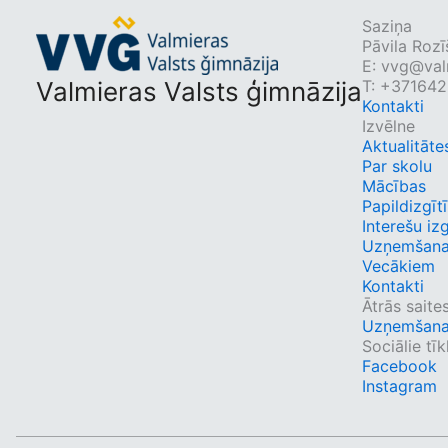
Saziņa
Pāvila Rozī
E:
vvg@valm
Valmieras Valsts ģimnāzija
T: +37164
Kontakti
Izvēlne
Aktualitāte
Par skolu
Mācības
Papildizgīt
Interešu izg
Uzņemšan
Vecākiem
Kontakti
Ātrās saite
Uzņemšan
Sociālie tīkl
Facebook
Instagram