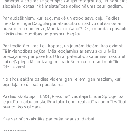
Tamāras Visockas uzņemtajās Gaujas fotogrāfijās, un noaustās
ziedainās jostas ir kā meistarības apliecinājums cauri gadiem.
Par audzēkņiem, kuri aug, meklē un atrod savu ceļu. Paldies
meistarei Ingai Daugulei par atsaucību un aktīvu dalīšanos ar
prasmēm un pieredzi „Mandalu aušanā”! Dziju mandalu pasaule
ir krāsaina, gudrības un prasmju bagāta.
Par tradīcijām, kas tiek koptas, un jaunām idejām, kas dzimst.
Tā ir vienotības sajūta. Mēs lepojamies ar savu skolu! Mēs
priecājamies par paveikto! Un ar pateicību skatāmies nākotnē!
Lai ceļš piepildās ar izaugsmi, radošumu un drosmi mainīties
līdzi laikam!
No sirds sakām paldies visiem, gan lieliem, gan maziem, kuri
bija daļa no šī īpašā pasākuma!
Paldies skolotājai TLMS „Riekums” vadītājai Lindai Sproģei par
ieguldīto darbu un skolēnu talantiem, neatlaidībai un mīlestībai
pret to, ko viņi dara.
Kas var būt skaistāks par paša noaustu darbu!