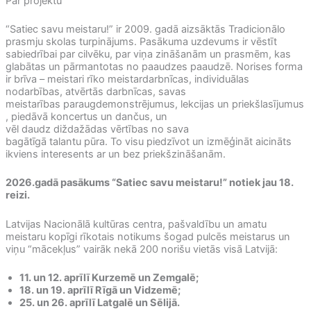
Par projektu
“Satiec savu meistaru!” ir 2009. gadā aizsāktās Tradicionālo
prasmju skolas turpinājums. Pasākuma uzdevums ir vēstīt
sabiedrībai par cilvēku, par viņa zināšanām un prasmēm, kas
glabātas un pārmantotas no paaudzes paaudzē. Norises forma
ir brīva – meistari rīko meistardarbnīcas, individuālas
nodarbības, atvērtās darbnīcas, savas
meistarības paraugdemonstrējumus, lekcijas un priekšlasījumus
, piedāvā koncertus un dančus, un
vēl daudz diždažādas vērtības no sava
bagātīgā talantu pūra. To visu piedzīvot un izmēģināt aicināts
ikviens interesents ar un bez priekšzināšanām.
2026.gadā pasākums “Satiec savu meistaru!” notiek jau 18.
reizi.
Latvijas Nacionālā kultūras centra, pašvaldību un amatu
meistaru kopīgi rīkotais notikums šogad pulcēs meistarus un
viņu “mācekļus” vairāk nekā 200 norišu vietās visā Latvijā:
11. un 12. aprīlī Kurzemē un Zemgalē;
18. un 19. aprīlī Rīgā un Vidzemē;
25. un 26. aprīlī Latgalē un Sēlijā.