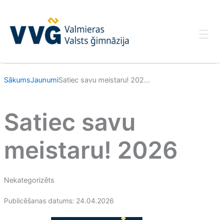
Skip
to
content
Sākums
Jaunumi
Satiec savu meistaru! 202...
Satiec savu
meistaru! 2026
Nekategorizēts
Publicēšanas datums: 24.04.2026