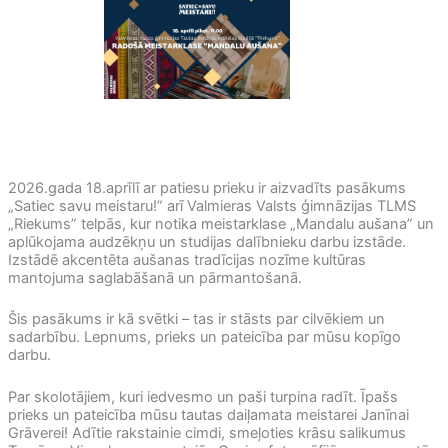
2026.gada 18.aprīlī ar patiesu prieku ir aizvadīts pasākums
„Satiec savu meistaru!” arī Valmieras Valsts ģimnāzijas TLMS
„Riekums” telpās, kur notika meistarklase „Mandalu aušana” un
aplūkojama audzēkņu un studijas dalībnieku darbu izstāde.
Izstādē akcentēta aušanas tradīcijas nozīme kultūras
mantojuma saglabāšanā un pārmantošanā.
Šis pasākums ir kā svētki – tas ir stāsts par cilvēkiem un
sadarbību. Lepnums, prieks un pateicība par mūsu kopīgo
darbu.
Par skolotājiem, kuri iedvesmo un paši turpina radīt. Īpašs
prieks un pateicība mūsu tautas daiļamata meistarei Janīnai
Grāverei! Adītie rakstainie cimdi, smeļoties krāsu salikumus