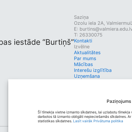
Saziņa
Ozolu iela 2A, Valmiermui
E:
burtins@valmiera.edu.l
T: 26330075
bas iestāde “Burtiņš”
Kontakti
Izvēlne
Aktualitātes
Par mums
Mācības
Interešu izglītība
Uzņemšana
Vecākiem
Kontakti
Ātrās saites
Autobusu saraksts
Paziņojums
E-klase
Sociālie tīkli
Šī tīmekļa vietne izmanto sīkdatnes, lai uzlabotu tīmekļa v
darbotos tā izmanto obligāti nepieciešamās sīkdatnes. Ar 
statistikas sīkdatnes.
Lasīt vairāk
Privātuma politika