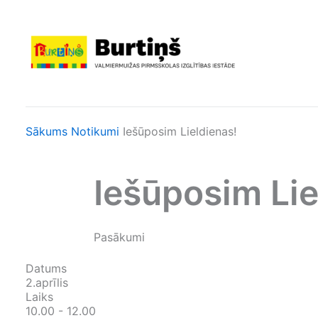
Skip
to
content
Sākums
Notikumi
Iešūposim Lieldienas!
Iešūposim Lie
Pasākumi
Datums
2.aprīlis
Laiks
10.00 - 12.00