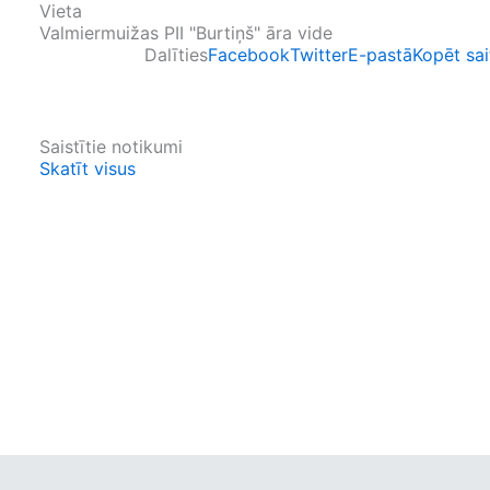
Vieta
Valmiermuižas PII "Burtiņš" āra vide
Dalīties
Facebook
Twitter
E-pastā
Kopēt sai
Saistītie notikumi
Skatīt visus