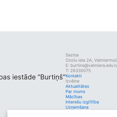
Saziņa
Ozolu iela 2A, Valmiermui
E:
burtins@valmiera.edu.l
T: 26330075
bas iestāde “Burtiņš”
Kontakti
Izvēlne
Aktualitātes
Par mums
Mācības
Interešu izglītība
Uzņemšana
Vecākiem