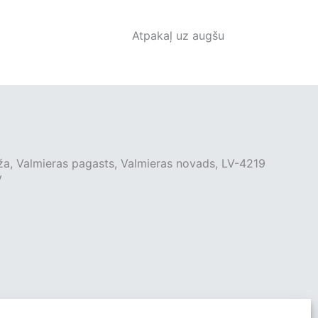
Atpakaļ uz augšu
ža, Valmieras pagasts, Valmieras novads, LV-4219
v