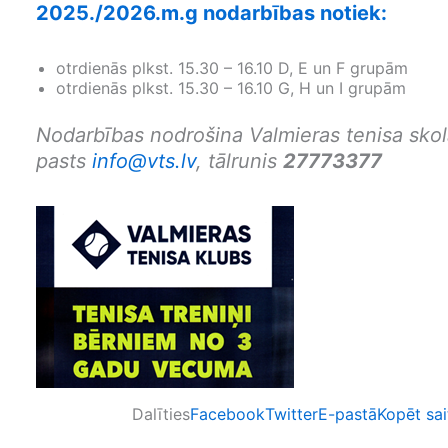
2025./2026.m.g nodarbības notiek:
otrdienās plkst. 15.30 – 16.10 D, E un F grupām
otrdienās plkst. 15.30 – 16.10 G, H un I grupām
Nodarbības nodrošina Valmieras tenisa sko
pasts
info@vts.lv
, tālrunis
27773377
Dalīties
Facebook
Twitter
E-pastā
Kopēt sai