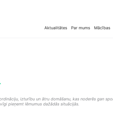
Aktualitātes
Par mums
Mācības
”
 koordināciju, izturību un ātru domāšanu, kas noderēs gan s
tāvīgi pieņemt lēmumus dažādās situācijās.