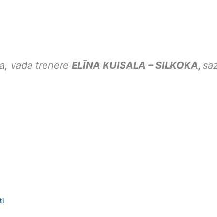
la, vada trenere
ELĪNA KUISALA – SILKOKA,
saz
ti