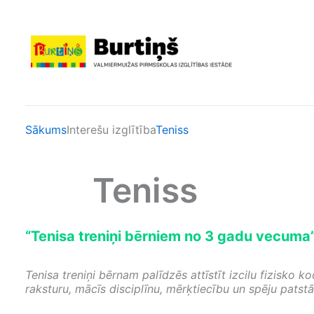
Skip
to
content
Sākums
Interešu izglītība
Teniss
Teniss
“Tenisa treniņi bērniem no 3 gadu vecuma
Tenisa treniņi bērnam palīdzēs attīstīt izcilu fizisko
raksturu, mācīs disciplīnu, mērķtiecību un spēju pats