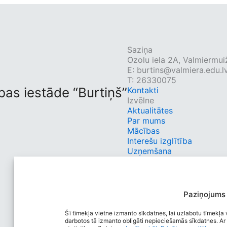
Saziņa
Ozolu iela 2A, Valmiermui
E:
burtins@valmiera.edu.l
T: 26330075
bas iestāde “Burtiņš”
Kontakti
Izvēlne
Aktualitātes
Par mums
Mācības
Interešu izglītība
Uzņemšana
Vecākiem
Kontakti
Ātrās saites
Autobusu saraksts
Paziņojums
E-klase
Sociālie tīkli
Šī tīmekļa vietne izmanto sīkdatnes, lai uzlabotu tīmekļa v
darbotos tā izmanto obligāti nepieciešamās sīkdatnes. Ar 