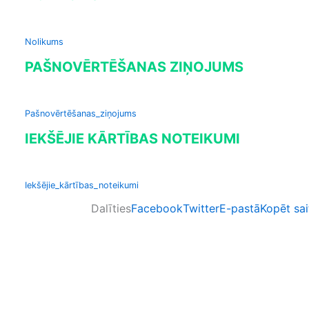
Nolikums
PAŠNOVĒRTĒŠANAS ZIŅOJUMS
Pašnovērtēšanas_ziņojums
IEKŠĒJIE KĀRTĪBAS NOTEIKUMI
Iekšējie_kārtības_noteikumi
Dalīties
Facebook
Twitter
E-pastā
Kopēt sai