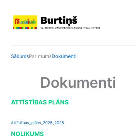
Skip
to
content
Sākums
Par mums
Dokumenti
Dokumenti
ATTĪSTĪBAS PLĀNS
Attīstības_plāns_2025_2028
NOLIKUMS